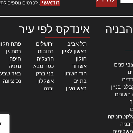
הראשי
. לפרטים נוספים
לחץ
הבניה
אינדקס לפי עיר
תל אביב
|
ירושלים
|
פתח תקוו
ראשון לציון
|
רחובות
|
רמת גן
|
חולון
|
הרצליה
|
חיפה
|
בי פנים
אשדוד
|
כפר סבא
|
נתניה
|
ים
הוד השרון
|
בני ברק
|
באר שבע
דדים
בת ים
|
אשקלון
|
נס ציונה
|
לני בניין
ראש העין
|
יבנה
|
 השונים
ר
ם
לקטרוניקה
א
בניה
משלימים