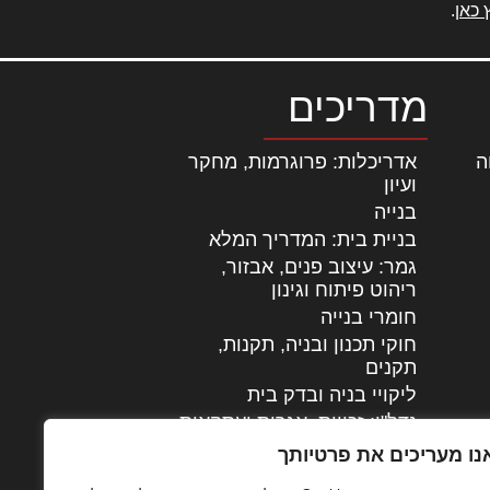
 כאן
.
מדריכים
ה
|
אדריכלות: פרוגרמות, מחקר
ועיון
בנייה
בניית בית: המדריך המלא
גמר: עיצוב פנים, אבזור,
|
ריהוט פיתוח וגינון
חומרי בנייה
חוקי תכנון ובניה, תקנות,
תקנים
ליקויי בניה ובדק בית
נדל"ן: זכויות, אגרות ועסקאות
עיצוב הבית
נו מעריכים את פרטיותך
עקרונות ניהול אחזקה