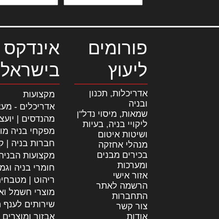
פורומים
אינדקס 
ליעוץ
בישראל
אדריכלות, תכנון
מקצועות
ובניה
אדריכלים - מעצ
שמאות, מיסוי נדל"ן
מהנדסים | יועצ
ליקויי בניה, בעיות
מפקחי בניה מו
ושיטות איטום
חברות בניה | קב
מנהלי אחזקה
בכירים מבנים
מקצועות הבניה
ומערכות
חומרי בניה וגמ
אזור אישי
ריהוט | מטבחי
הרשמה לאתר
מוצרי חשמל וא
התחברות
שירותים לענף ה
צור קשר
אודות
אבזור ומוצרים 