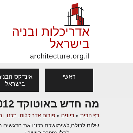
אדריכלות ובניה
בישראל
architecture.org.il
ראשי
אינדקס הבניה
בישראל
מה חדש באוטוקד 2012
פורום אדריכלות, תכנון
פ
אדריכלות: פרוגרמות,
נדל"ן: זכו
דף הבית
»
דיונים
»
פורום אדריכלות, תכנון וב
מקצועות
ובניה
נ
מחקר ועיון
ועסקאות
שלום לכולם,
לשימושכם רכזנו את הדגשים העקרי
אדריכלים - מעצב
בנייה
עיצוב הבי
יעוץ מקצועי לבונים, למשפצים
מת
להלן מצורף קישור :