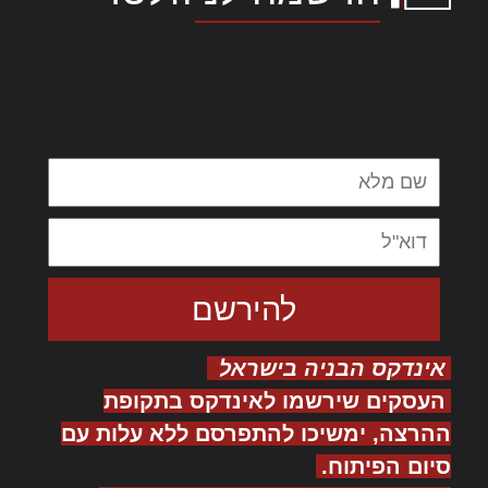
לורם איפסום דולור סיט אמט, קונסקטורר
אדיפיסינג אלית להאמית קרהשק סכעיט דז מא,
מנכם למטכין נשואי מנורך. ליבם סולגק. בראיט
ולחת צורק מונחף
אינדקס הבניה בישראל
העסקים שירשמו לאינדקס בתקופת
ההרצה, ימשיכו להתפרסם ללא עלות עם
סיום הפיתוח.