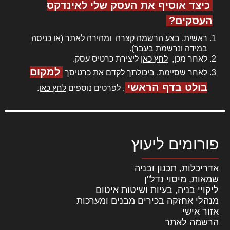
כיצד אוסיף את העסק שלי לאינדקס
העסקים?
ראשית, בצע
הרשמה
קצרה ומהירה לאתר (או
כניסה
במידה ונרשמת בעבר).
לאחר מכן,
לחץ כאן
ליצירת כרטיס עסק.
למקום
לאחר שסיימת, ביכולתך לקדם את כרטיסך
בולט בדף הראשי
. לפרטים נוספים
לחץ כאן
.
פורומים ליעוץ
אדריכלות, תכנון ובניה
שמאות, מיסוי נדל"ן
ליקויי בניה, בעיות ושיטות איטום
מנהלי אחזקה בכירים מבנים ומערכות
אזור אישי
הרשמה לאתר