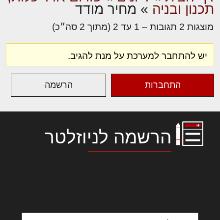
תכנון ובניה
»
מחיר מודד
מוצגות 2 תגובות – 1 עד 2 (מתוך 2 סה״כ)
יש להתחבר למערכת על מנת להגיב.
התחברות
הרשמה
הרשמה לניוזלטר
לורם איפסום דולור סיט אמט, קונסקטורר
אדיפיסינג אלית להאמית קרהשק סכעיט דז מא,
מנכם למטכין נשואי מנורך. ליבם סולגק. בראיט
ולחת צורק מונחף