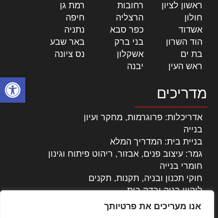
ראשון לציון
|
רחובות
|
רמת גן
|
חולון
|
הרצליה
|
חיפה
|
אשדוד
|
כפר סבא
|
נתניה
|
הוד השרון
|
בני ברק
|
באר שבע
|
בת ים
|
אשקלון
|
נס ציונה
|
ראש העין
|
יבנה
|
פתח סרגל
מדריכים
אדריכלות: פרוגרמות, מחקר ועיון
בנייה
בניית בית: המדריך המלא
גמר: עיצוב פנים, אבזור, ריהוט פיתוח וגינון
חומרי בנייה
חוקי תכנון ובניה, תקנות, תקנים
ליקויי בניה ובדק בית
נדל"ן: זכויות, אגרות ועסקאות
אנו מעריכים את פרטיותך
עיצוב הבית