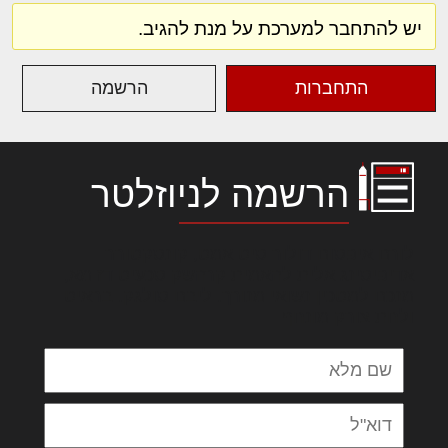
יש להתחבר למערכת על מנת להגיב.
התחברות
הרשמה
הרשמה לניוזלטר
לורם איפסום דולור סיט אמט, קונסקטורר
אדיפיסינג אלית להאמית קרהשק סכעיט דז מא,
מנכם למטכין נשואי מנורך. ליבם סולגק. בראיט
ולחת צורק מונחף