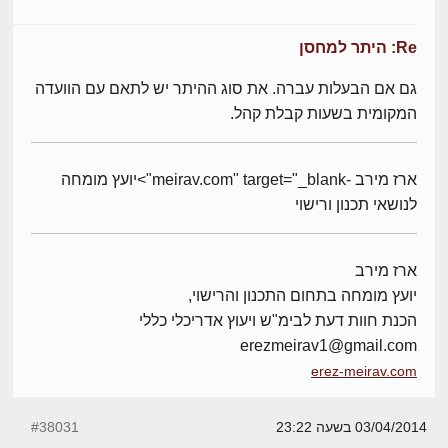
Re: היתר למחסן
גם אם הבעלות עברה. את סוג ההיתר יש לתאם עם הוועדה
המקומית בשעות קבלת קהל.
ארז מירב -meirav.com" target="_blank">יועץ מומחה
לנושאי תכנון ורישוי
ארז מירב
יועץ מומחה בתחום התכנון והרישוי,
הכנת חוות דעת לבימ"ש ויעוץ אדריכלי כללי
erezmeirav1@gmail.com
erez-meirav.com
03/04/2014 בשעה 23:22
#38031