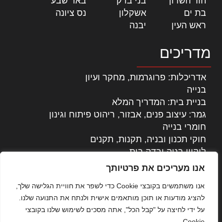
הוד השרון
|
בני ברק
|
באר שבע
|
בת ים
|
אשקלון
|
נס ציונה
|
ראש העין
|
יבנה
|
מדריכים
אדריכלות: פרוגרמות, מחקר ועיון
בנייה
בניית בית: המדריך המלא
גמר: עיצוב פנים, אבזור, ריהוט פיתוח וגינון
חומרי בנייה
חוקי תכנון ובניה, תקנות, תקנים
ליקויי בניה ובדק בית
נדל"ן: זכויות, אגרות ועסקאות
אנו מעריכים את פרטיותך
עיצוב הבית
אנו משתמשים בקובצי Cookie כדי לשפר את חוויית הגלישה שלך,
עקרונות ניהול אחזקה מתקדמות
להציג מודעות או תוכן מותאמים אישית ולנתח את התנועה שלנו.
צילום אדריכלי
על ידי לחיצה על "קבל הכל", אתה מסכים לשימוש שלנו בקובצי
שיווק נדלן
Cookie.