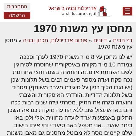
התחברות
אדריכלות ובניה בישראל
☰
architecture.org.il
הרשמה
מחסן עץ משנת 1970
דף הבית
»
דיונים
»
פורום אדריכלות, תכנון ובניה
»
מחסן
עץ משנת 1970
יש לנו מחסן עץ 8 מ"ר משנת 1970 לערך וסככה
צמודה 10 מ"ר מקורה באיסקורית שהוסרה לסירוגין
לשם הפחתת ארנוננה והוחזרה בשנה וחצי אחרונות
נכח פקח ועדה מספר פעמים רבים בשל תלונות שכן
(יש נגדו הליך בזיון על סיגירת מעבר משותף) מטריד
בשל תלונות הדדיות .הורדתי האיסקורית והשבתי
והועדה סגרה את התיק..מסרתי שזה שנים רבות ככה
והם באו אתוצול שוב ללא הודעה מוקדת כנראה השכן
התלונן באמצעות עו"ד לועדה מחוזית אולי ולכן באו
ביתר שאת…אני מטפל באב סיעודי וחי איתו בישוב
שלנו קיימים מסר לא מבוטל מחסנים גם מאבן משנות