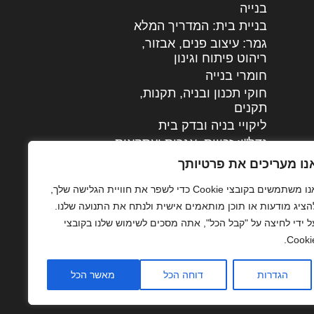
בנייה
בניית בית: המדריך המלא
גמר: עיצוב פנים, אבזור,
|
ריהוט פיתוח וגינון
חומרי בנייה
חוקי תכנון ובניה, תקנות,
תקנים
ליקויי בניה ובדק בית
נדל"ן: זכויות, אגרות ועסקאות
עיצוב הבית
נו מעריכים את פרטיותך
עקרונות ניהול אחזקה
אנו משתמשים בקובצי Cookie כדי לשפר את חוויית הגלישה שלך,
מתקדמות
הציג מודעות או תוכן מותאמים אישית ולנתח את התנועה שלנו.
צילום אדריכלי
ל ידי לחיצה על "קבל הכל", אתה מסכים לשימוש שלנו בקובצי
שיווק נדלן
Cookie
שיטות בניה: מפרטים
והמלצות
הגדרות
דוחה הכל
מאשר הכל
תוכן שיווקי