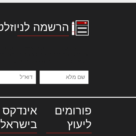
הרשמה לניוזלט
לורם איפסום דולור סיט אמט, קונסקטור
אלית להאמית קרהשק סכעיט דז מא, מנ
נשואי מנורך. ליבם סולגק. בראיט ולחת
פורומים
אינדקס 
ליעוץ
בישראל