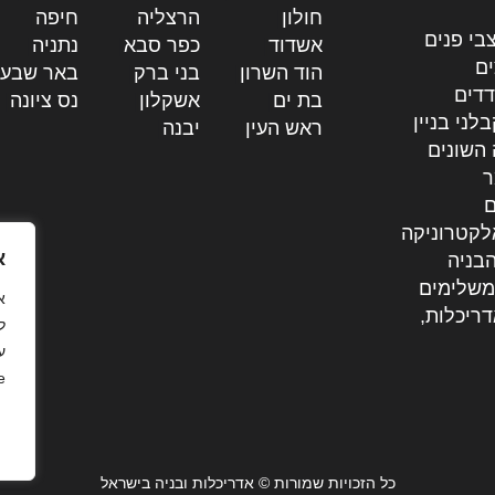
חולון
|
הרצליה
|
חיפה
|
בי פנים
אשדוד
|
כפר סבא
|
נתניה
|
ים
הוד השרון
|
בני ברק
|
באר שבע
דדים
בת ים
|
אשקלון
|
נס ציונה
|
לני בניין
ראש העין
|
יבנה
|
 השונים
ר
ם
לקטרוניקה
א
בניה
משלימים
דריכלות,
ל
ע
.
כל הזכויות שמורות © אדריכלות ובניה בישראל