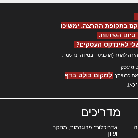
קס בתקופת ההרצה, ימשיכו
יום הפיתוח.
לי לאינדקס העסקים?
ירה לאתר (או
כניסה
במידה ונרשמת
יס עסק.
למקום בולט בדף
את כרטיסך
 כאן
.
מדריכים
ה
|
אדריכלות: פרוגרמות, מחקר
ועיון