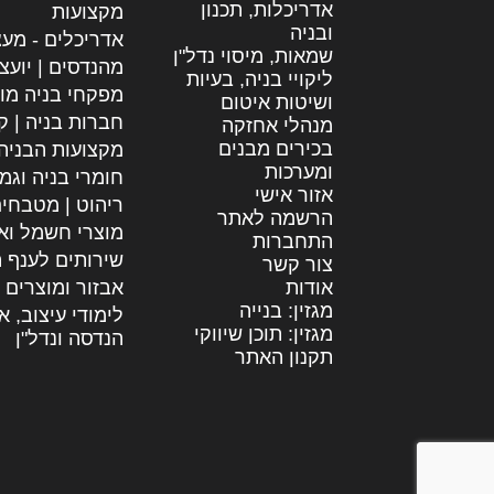
אדריכלות, תכנון
מקצועות
ובניה
אדריכלים - מעצ
שמאות, מיסוי נדל"ן
מהנדסים | יועצ
ליקויי בניה, בעיות
מפקחי בניה מו
ושיטות איטום
חברות בניה | קב
מנהלי אחזקה
בכירים מבנים
מקצועות הבניה
ומערכות
חומרי בניה וגמ
אזור אישי
ריהוט | מטבחי
הרשמה לאתר
מוצרי חשמל וא
התחברות
שירותים לענף ה
צור קשר
אודות
אבזור ומוצרים 
מגזין: בנייה
לימודי עיצוב, א
מגזין: תוכן שיווקי
הנדסה ונדל"ן
תקנון האתר