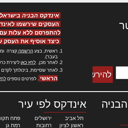
אינדקס הבניה בישראל
ר
העסקים שירשמו לאינד
להתפרסם ללא עלות עם ס
כיצד אוסיף את העסק ש
ר אדיפיסינג
ראשית, בצע
הרשמה
קצרה ומה
כם למטכין
בעבר).
 צורק מונחף
לאחר מכן,
לחץ כאן
ליצירת כרט
לאחר שסיימת, ביכולתך לקדם 
הראשי
. לפרטים נוספים
לחץ
הבניה
אינדקס לפי עיר
תל אביב
|
ירושלים
|
פתח תקוו
ראשון לציון
|
רחובות
|
רמת גן
|