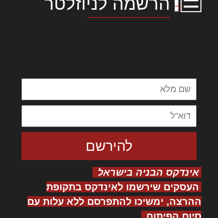
הרשמה לניוזלטר
לורם איפסום דולור סיט אמט, קונסקטורר
אדיפיסינג אלית להאמית קרהשק סכעיט דז מא,
מנכם למטכין נשואי מנורך. ליבם סולגק. בראיט
ולחת צורק מונחף
אינדקס הבניה בישראל
העסקים שירשמו לאינדקס בתקופת
ההרצה, ימשיכו להתפרסם ללא עלות עם
סיום הפיתוח.