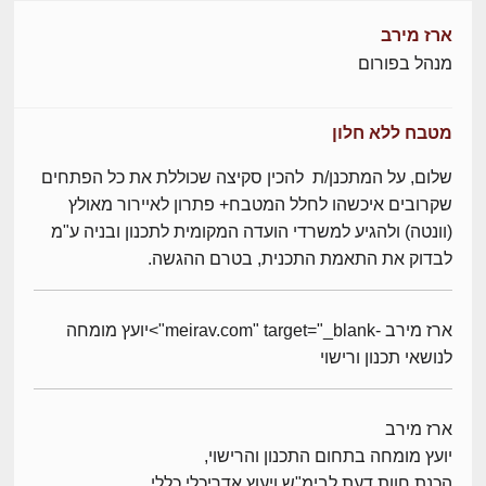
ארז מירב
מנהל בפורום
מטבח ללא חלון
שלום, על המתכנן/ת להכין סקיצה שכוללת את כל הפתחים
שקרובים איכשהו לחלל המטבח+ פתרון לאיירור מאולץ
(וונטה) ולהגיע למשרדי הועדה המקומית לתכנון ובניה ע"מ
לבדוק את התאמת התכנית, בטרם ההגשה.
ארז מירב -meirav.com" target="_blank">יועץ מומחה
לנושאי תכנון ורישוי
ארז מירב
יועץ מומחה בתחום התכנון והרישוי,
הכנת חוות דעת לבימ"ש ויעוץ אדריכלי כללי