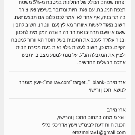
יפחת שטחם הכולל של החלונות במטבח מ-5% משטח
רצפת המטבח. עם זאת, היות ומדובר בשיפוץ ואין צורך
בהיתר בניה, אף אחד לא יאמר לכם כלום אם תבצעו זאת.
חשוב מאוד לעשות איוורור מאולץ (עם וונטה). חשוב להבין
שאם אי פעם תרחיבו את הדירה הועדה המקומית לתכנון
ובניה עלולה לעכב את התכנית בשל חוסר האיוורור למטבח
הקיים. כמו כן, חשוב לעשות גילוי נאות בעת מכירת הבית
ולציין את המגבלה הנ"ל, על מנת למנוע מצב בו יתבעו
אתכם הבעלים החדשים.
ארז מירב -meirav.com" target="_blank">יועץ מומחה
לנושאי תכנון ורישוי
ארז מירב
יועץ מומחה בתחום התכנון והרישוי,
הכנת חוות דעת לבימ"ש ויעוץ אדריכלי כללי
erezmeirav1@gmail.com