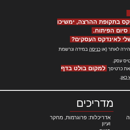
קס בתקופת ההרצה, ימשיכו
יום הפיתוח.
לי לאינדקס העסקים?
ירה לאתר (או
כניסה
במידה ונרשמת
יס עסק.
למקום בולט בדף
את כרטיסך
 כאן
.
מדריכים
ה
|
אדריכלות: פרוגרמות, מחקר
ועיון