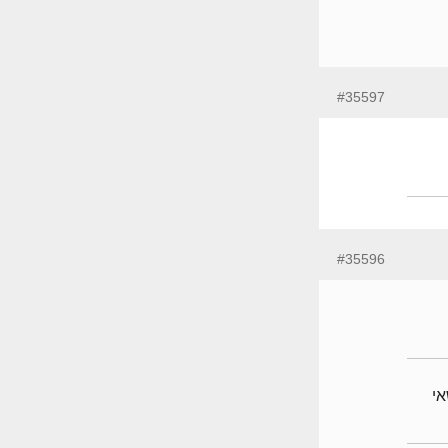
#35597
#35596
לנושאי