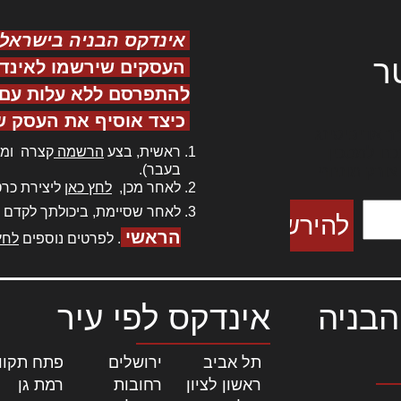
אינדקס הבניה בישראל
ר
העסקים שירשמו לאינד
להתפרסם ללא עלות עם ס
כיצד אוסיף את העסק ש
ר אדיפיסינג
ראשית, בצע
הרשמה
קצרה ומה
כם למטכין
בעבר).
 צורק מונחף
לאחר מכן,
לחץ כאן
ליצירת כרט
לאחר שסיימת, ביכולתך לקדם 
הראשי
. לפרטים נוספים
לחץ
הבניה
אינדקס לפי עיר
תל אביב
|
ירושלים
|
פתח תקוו
ראשון לציון
|
רחובות
|
רמת גן
|