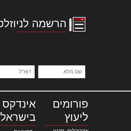
הרשמה לניוזלט
לורם איפסום דולור סיט אמט, קונסקטור
אלית להאמית קרהשק סכעיט דז מא, מנ
נשואי מנורך. ליבם סולגק. בראיט ולחת
פורומים
אינדקס 
ליעוץ
בישראל
אדריכלות, תכנון