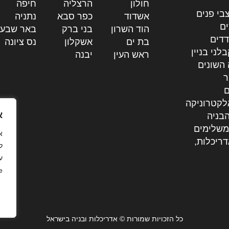
חולון
|
הרצליה
|
חיפה
|
בי פנים
אשדוד
|
כפר סבא
|
נתניה
|
ים
הוד השרון
|
בני ברק
|
באר שבע
דדים
בת ים
|
אשקלון
|
נס ציונה
|
לני בניין
ראש העין
|
יבנה
|
 השונים
ר
ם
לקטרוניקה
א
בניה
משלימים
דריכלות,
ל
ע
.
כל הזכויות שמורות © אדריכלות ובניה בישראל