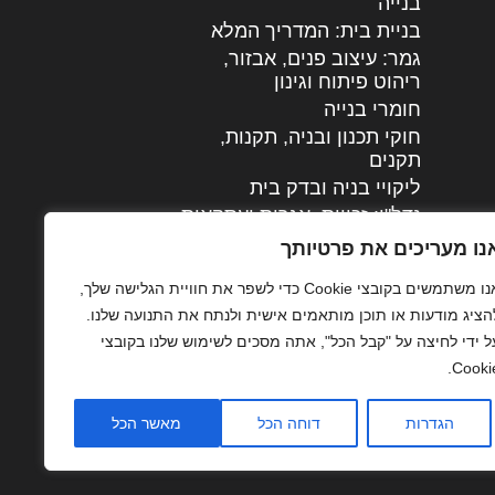
בנייה
בניית בית: המדריך המלא
גמר: עיצוב פנים, אבזור,
|
ריהוט פיתוח וגינון
חומרי בנייה
חוקי תכנון ובניה, תקנות,
תקנים
ליקויי בניה ובדק בית
נדל"ן: זכויות, אגרות ועסקאות
עיצוב הבית
נו מעריכים את פרטיותך
עקרונות ניהול אחזקה
אנו משתמשים בקובצי Cookie כדי לשפר את חוויית הגלישה שלך,
מתקדמות
הציג מודעות או תוכן מותאמים אישית ולנתח את התנועה שלנו.
צילום אדריכלי
ל ידי לחיצה על "קבל הכל", אתה מסכים לשימוש שלנו בקובצי
שיווק נדלן
Cookie
שיטות בניה: מפרטים
והמלצות
הגדרות
דוחה הכל
מאשר הכל
תוכן שיווקי