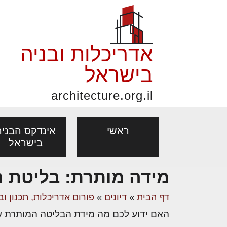
אדריכלות ובניה
בישראל
architecture.org.il
ראשי
אינדקס הבניה
בישראל
מידה מותרת: בליטת חלו
פורום אדריכלות, תכנון
פ
אדריכלות: פרוגרמות,
נדל"ן: זכו
דף הבית
»
דיונים
»
פורום אדריכלות, תכנון וב
מקצועות
ובניה
נ
מחקר ועיון
ועסקאות
האם ידוע לכם מה מידת הבליטה המותרת של חלון בגובה 40 ס"מ מהריצפה כלפי חוץ בתוך קו
אדריכלים - מעצב
בנייה
עיצוב הבי
יעוץ מקצועי לבונים, למשפצים
מת