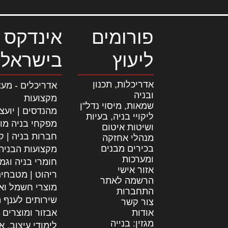
פורומים
אינדקס 
ליעוץ
בישראל
אדריכלות, תכנון
אדריכלים - מעצ
ובניה
מקצועות
שמאות, מיסוי נדל"ן
מהנדסים | יועצ
ליקויי בניה, בעיות
מפקחי בניה מו
ושיטות איטום
חברות בניה | קב
מנהלי אחזקה
בכירים מבנים
מקצועות הבניה
ומערכות
חומרי בניה וגמ
אזור אישי
ריהוט | מטבחי
הרשמה לאתר
מוצרי חשמל וא
התחברות
שירותים לענף ה
צור קשר
אודות
אבזור ומוצרים 
מגזין: בנייה
לימודי עיצוב, א