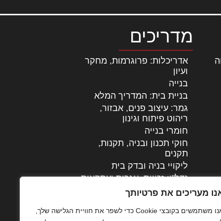
מדריכים
ה
|
אדריכלות: פרוגרמות, מחקר
ועיון
בנייה
בניית בית: המדריך המלא
גמר: עיצוב פנים, אבזור,
|
ריהוט פיתוח וגינון
חומרי בנייה
חוקי תכנון ובניה, תקנות,
תקנים
ליקויי בניה ובדק בית
נדל"ן: זכויות, אגרות ועסקאות
עיצוב הבית
נו מעריכים את פרטיותך
עקרונות ניהול אחזקה
אנו משתמשים בקובצי Cookie כדי לשפר את חוויית הגלישה שלך,
מתקדמות