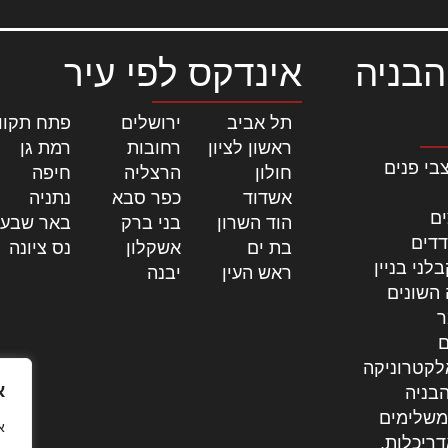
הבניה
אינדקס לפי עיר
תל אביב
|
ירושלים
|
פתח תקוו
ראשון לציון
|
רחובות
|
רמת גן
|
בי פנים
חולון
|
הרצליה
|
חיפה
|
אשדוד
|
כפר סבא
|
נתניה
|
ים
הוד השרון
|
בני ברק
|
באר שבע
דדים
בת ים
|
אשקלון
|
נס ציונה
|
לני בניין
ראש העין
|
יבנה
|
 השונים
ר
ם
לקטרוניקה
א
בניה
משלימים
דריכלות,