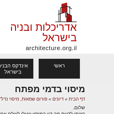
אדריכלות ובניה
בישראל
architecture.org.il
ראשי
אינדקס הבניה
בישראל
מיסוי בדמי מפתח
פורום אדריכלות, תכנון
פ
אדריכלות: פרוגרמות,
נדל"ן: זכו
דף הבית
»
דיונים
»
פורום שמאות, מיסוי נדל"ן
אדריכלים - מעצב
ובניה
נ
מחקר ועיון
ועסקאות
שלום,
מקצועות
בנייה
עיצוב הבי
יעוץ מקצועי לבונים, למשפצים
מת
רציתי לדעת מה דין המיסוי שעלי לשלם אם א