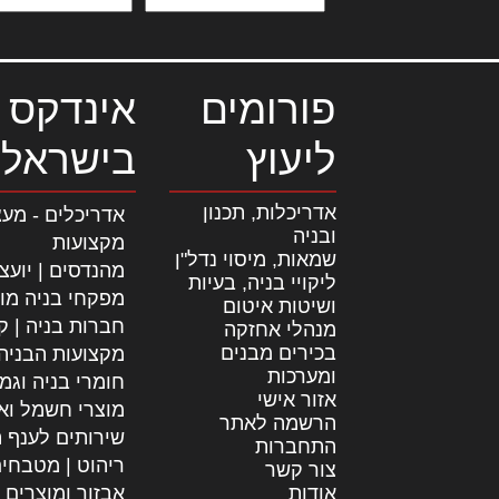
פורומים
אינדקס 
ליעוץ
בישראל
אדריכלות, תכנון
אדריכלים - מעצ
ובניה
מקצועות
שמאות, מיסוי נדל"ן
מהנדסים | יועצ
ליקויי בניה, בעיות
מפקחי בניה מו
ושיטות איטום
חברות בניה | קב
מנהלי אחזקה
בכירים מבנים
מקצועות הבניה
ומערכות
חומרי בניה וגמ
אזור אישי
מוצרי חשמל וא
הרשמה לאתר
שירותים לענף ה
התחברות
ריהוט | מטבחי
צור קשר
אודות
אבזור ומוצרים 