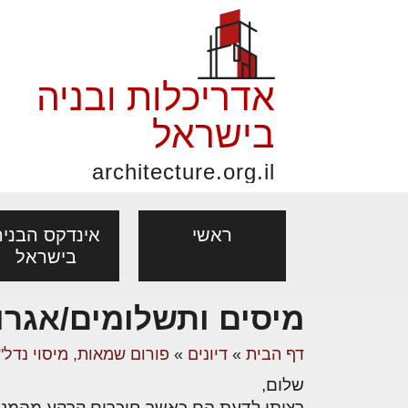
אדריכלות ובניה
בישראל
architecture.org.il
ראשי
אינדקס הבניה
בישראל
מיסים ותשלומים/אגרו
פורום אדריכלות, תכנון
פ
אדריכלות: פרוגרמות,
נדל"ן: זכו
דף הבית
»
דיונים
»
פורום שמאות, מיסוי נדל"ן
אדריכלים - מעצב
ובניה
נ
מחקר ועיון
ועסקאות
שלום,
מקצועות
בנייה
עיצוב הבי
יעוץ מקצועי לבונים, למשפצים
מת
רציתי לדעת הם כאשר חוכרים קרקע מהמנהל