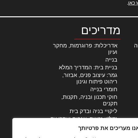
 כאן
.
מדריכים
ה
|
אדריכלות: פרוגרמות, מחקר
ועיון
בנייה
בניית בית: המדריך המלא
גמר: עיצוב פנים, אבזור,
|
ריהוט פיתוח וגינון
חומרי בנייה
חוקי תכנון ובניה, תקנות,
תקנים
ליקויי בניה ובדק בית
נדל"ן: זכויות, אגרות ועסקאות
עיצוב הבית
נו מעריכים את פרטיותך
עקרונות ניהול אחזקה