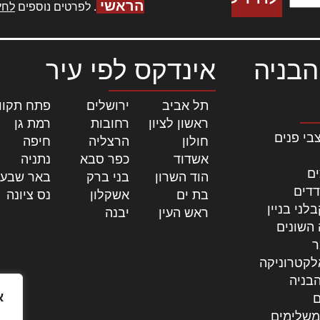
הראשי
. לפרטים נוספים
לחץ
הבניה
אינדקס לפי עיר
תל אביב
|
ירושלים
|
פתח תקוו
ראשון לציון
|
רחובות
|
רמת גן
|
בי פנים
חולון
|
הרצליה
|
חיפה
|
אשדוד
|
כפר סבא
|
נתניה
|
ים
הוד השרון
|
בני ברק
|
באר שבע
דדים
בת ים
|
אשקלון
|
נס ציונה
|
לני בניין
ראש העין
|
יבנה
|
 השונים
ר
לקטרוניקה
בניה
א
ם
משלימים