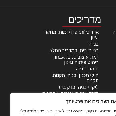
מדריכים
ה
|
אדריכלות: פרוגרמות, מחקר
ועיון
בנייה
בניית בית: המדריך המלא
גמר: עיצוב פנים, אבזור,
|
ריהוט פיתוח וגינון
חומרי בנייה
חוקי תכנון ובניה, תקנות,
תקנים
ליקויי בניה ובדק בית
נדל"ן: זכויות, אגרות ועסקאות
עיצוב הבית
נו מעריכים את פרטיותך
עקרונות ניהול אחזקה
אנו משתמשים בקובצי Cookie כדי לשפר את חוויית הגלישה שלך,
מתקדמות