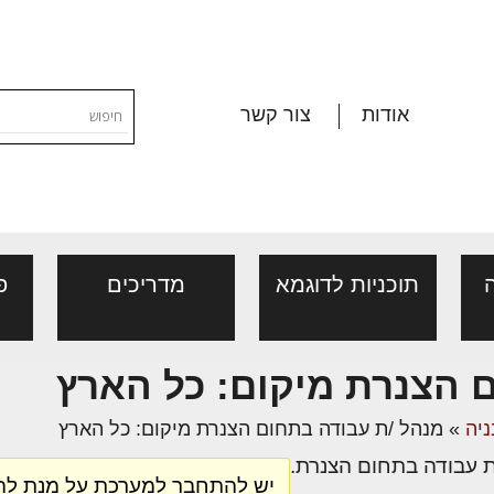
אודות
צור קשר
תוכניות לדוגמא
מדריכים
פ
השקעה חכמה בעתיד: המדריך
 הצנרת מיקום: כל הארץ
נדלן עסקי ועסקים למכירה
ורום שמאות, מיסוי
פורום ליקויי בניה, בעיות
יות, אגרות
ההזדמנויות הגדולות בשוק המסח
ניה
»
מנהל /ת עבודה בתחום הצנרת מיקום: כל הארץ
דל"ן
ושיטות איטום
ההשקעות מציע כיום מגוון רחב 
ת עבודה בתחום הצנרת.
בין נכסים מסחריים לבין פעילו
י פנים
ת
יש להתחבר למערכת על מנת להג
ן מענה בנושאי נדל"ן/
ייעוץ מקצועי לבונים, למשפצים