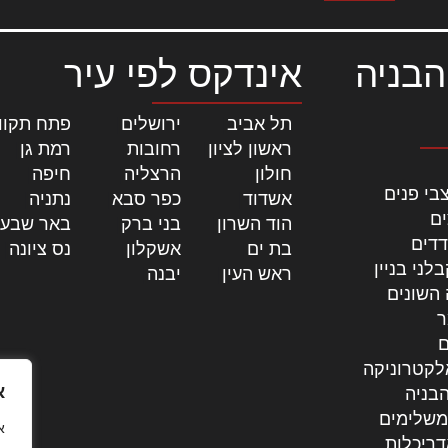
הבניה
אינדקס לפי עיר
תל אביב
|
ירושלים
|
פתח תקוו
ראשון לציון
|
רחובות
|
רמת גן
|
חולון
|
הרצליה
|
חיפה
|
בי פנים
אשדוד
|
כפר סבא
|
נתניה
|
ים
הוד השרון
|
בני ברק
|
באר שבע
דדים
בת ים
|
אשקלון
|
נס ציונה
|
לני בניין
ראש העין
|
יבנה
|
 השונים
ר
ם
לקטרוניקה
א
בניה
משלימים
דריכלות,