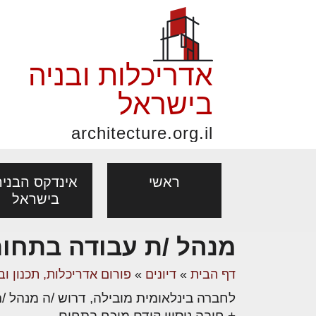
אדריכלות ובניה
בישראל
architecture.org.il
ראשי
אינדקס הבניה
בישראל
מנהל /ת עבודה בתחום
פורום אדריכלות, תכנון
פ
אדריכלות: פרוגרמות,
נדל"ן: זכו
דף הבית
»
דיונים
»
פורום אדריכלות, תכנון וב
מקצועות
ובניה
נ
מחקר ועיון
ועסקאות
לחברה בינלאומית מובילה, דרוש /ה מנהל /
אדריכלים - מעצב
בנייה
עיצוב הבי
יעוץ מקצועי לבונים, למשפצים
מת
+ חובה ניסיון קודם מוכח בתחום.