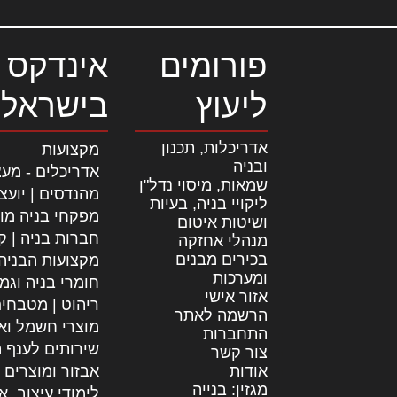
פורומים
אינדקס 
ליעוץ
בישראל
אדריכלות, תכנון
מקצועות
ובניה
אדריכלים - מעצ
שמאות, מיסוי נדל"ן
מהנדסים | יועצ
ליקויי בניה, בעיות
מפקחי בניה מו
ושיטות איטום
חברות בניה | קב
מנהלי אחזקה
בכירים מבנים
מקצועות הבניה
ומערכות
חומרי בניה וגמ
אזור אישי
ריהוט | מטבחי
הרשמה לאתר
מוצרי חשמל וא
התחברות
שירותים לענף ה
צור קשר
אודות
אבזור ומוצרים 
מגזין: בנייה
לימודי עיצוב, א