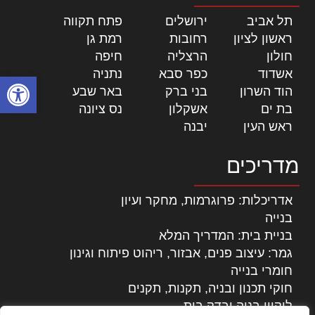
תל אביב
|
ירושלים
|
פתח תקווה
|
ראשון לציון
|
רחובות
|
רמת גן
|
חולון
|
הרצליה
|
חיפה
|
אשדוד
|
כפר סבא
|
נתניה
|
פתח סרגל
הוד השרון
|
בני ברק
|
באר שבע
|
בת ים
|
אשקלון
|
נס ציונה
|
ראש העין
|
יבנה
|
מדריכים
אדריכלות: פרוגרמות, מחקר ועיון
בנייה
בניית בית: המדריך המלא
גמר: עיצוב פנים, אבזור, ריהוט פיתוח וגינון
חומרי בנייה
חוקי תכנון ובניה, תקנות, תקנים
ליקויי בניה ובדק בית