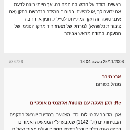
ראשית, תודה על התשובה המהירה. אך הייתי רוצה לדעת
אם ידועה לך ,או למישהו בפורום,המידה הנדרשת בתקן (אם
אינני טועה, זה תקן המתייחס לטיילת, חניון או רחבה
ציבורית כלשהיא) למרחק של מאחז היד מהקו הפנימי של
המעקה. בתודה מראש אביתר
25/11/2008 בשעה 18:04
#34726
ארז מירב
מנהל בפורום
Re: תקן מעקה עם מוטות/ אלמנטים אופקיים
אכן, מדובר על טיילות וכד'. מצטער, במדינת ישראל התקנים
הבטיחותיים (ת"י 1142) שנקבעו ע"י הממשלה ואמורים
לספק הגנה לילדים ולכל דיכפין חסויים ועולם מאות שקלים.