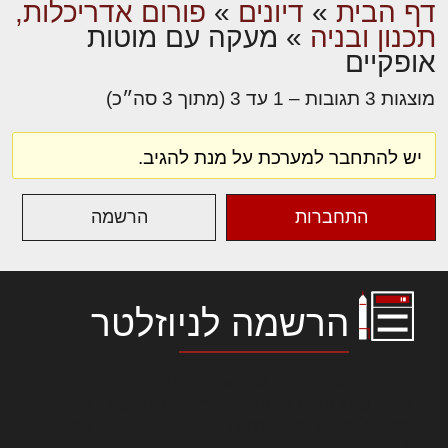
דף הבית
»
דיונים
»
פורום אדריכלות,
תכנון ובניה
»
מעקה עם מוטות
אופקיים
מוצגות 3 תגובות – 1 עד 3 (מתוך 3 סה״כ)
יש להתחבר למערכת על מנת להגיב.
התחברות
הרשמה
הרשמה לניוזלטר
לורם איפסום דולור סיט אמט, קונסקטורר
אדיפיסינג אלית להאמית קרהשק סכעיט דז מא,
מנכם למטכין נשואי מנורך. ליבם סולגק. בראיט
ולחת צורק מונחף