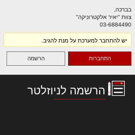
בברכה,
צוות "יאיר אלקטרוניקה"
03-6884490
יש להתחבר למערכת על מנת להגיב.
התחברות
הרשמה
הרשמה לניוזלטר
לורם איפסום דולור סיט אמט, קונסקטורר
אדיפיסינג אלית להאמית קרהשק סכעיט דז מא,
מנכם למטכין נשואי מנורך. ליבם סולגק. בראיט
ולחת צורק מונחף