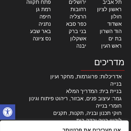
תל אביב
|
ירושלים
|
פתח תקווה
|
ראשון לציון
|
רחובות
|
רמת גן
|
חולון
|
הרצליה
|
חיפה
|
אשדוד
|
כפר סבא
|
נתניה
|
הוד השרון
|
בני ברק
|
באר שבע
|
בת ים
|
אשקלון
|
נס ציונה
|
ראש העין
|
יבנה
|
מדריכים
אדריכלות: פרוגרמות, מחקר ועיון
בנייה
בניית בית: המדריך המלא
גמר: עיצוב פנים, אבזור, ריהוט פיתוח וגינון
פתח סרגל
חומרי בנייה
חוקי תכנון ובניה, תקנות, תקנים
ליקויי בניה ובדק בית
נדל"ן: זכויות, אגרות ועסקאות
אנו מעריכים את פרטיותך