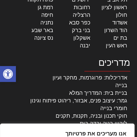
ראשון לציון
|
רחובות
|
רמת גן
|
חולון
|
הרצליה
|
חיפה
|
אשדוד
|
כפר סבא
|
נתניה
|
הוד השרון
|
בני ברק
|
באר שבע
|
בת ים
|
אשקלון
|
נס ציונה
|
ראש העין
|
יבנה
|
מדריכים
פתח סרגל
אדריכלות: פרוגרמות, מחקר ועיון
בנייה
בניית בית: המדריך המלא
גמר: עיצוב פנים, אבזור, ריהוט פיתוח וגינון
חומרי בנייה
חוקי תכנון ובניה, תקנות, תקנים
ליקויי בניה ובדק בית
נדל"ן: זכויות, אגרות ועסקאות
אנו מעריכים את פרטיותך