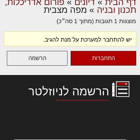
דף הבית
»
דיונים
»
פורום אדריכלות,
תכנון ובניה
»
מפה מצבית
מוצגות 1 תגובות (מתוך 1 סה״כ)
יש להתחבר למערכת על מנת להגיב.
התחברות
הרשמה
הרשמה לניוזלטר
לורם איפסום דולור סיט אמט, קונסקטורר
אדיפיסינג אלית להאמית קרהשק סכעיט דז מא,
מנכם למטכין נשואי מנורך. ליבם סולגק. בראיט
ולחת צורק מונחף