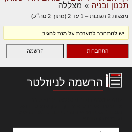
תכנון ובניה
»
מצללה
מוצגות 2 תגובות – 1 עד 2 (מתוך 2 סה״כ)
יש להתחבר למערכת על מנת להגיב.
התחברות
הרשמה
הרשמה לניוזלטר
לורם איפסום דולור סיט אמט, קונסקטורר
אדיפיסינג אלית להאמית קרהשק סכעיט דז מא,
מנכם למטכין נשואי מנורך. ליבם סולגק. בראיט
ולחת צורק מונחף