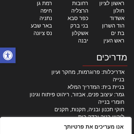
ראשון לציון
|
רחובות
|
רמת גן
|
חולון
|
הרצליה
|
חיפה
|
אשדוד
|
כפר סבא
|
נתניה
|
הוד השרון
|
בני ברק
|
באר שבע
|
בת ים
|
אשקלון
|
נס ציונה
|
ראש העין
|
יבנה
|
פתח סרגל
מדריכים
אדריכלות: פרוגרמות, מחקר ועיון
בנייה
בניית בית: המדריך המלא
גמר: עיצוב פנים, אבזור, ריהוט פיתוח וגינון
חומרי בנייה
חוקי תכנון ובניה, תקנות, תקנים
ליקויי בניה ובדק בית
נדל"ן: זכויות, אגרות ועסקאות
אנו מעריכים את פרטיותך
עיצוב הבית