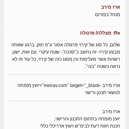
ארז מירב
מנהל בפורום
Re: מצללה/ פרגולה
שלום, כל סוג של קירוי פרגולה אסור ע"פ חוק. ברגע שאתה
מבצע קירוי- זה נחשב כ"סככה"- שטח עיקרי. עם זאת, ישנן
רשויות אשר מעלימות עין מסוג כזה של קירוי, כל עוד זה לא
נראה כשטח "בנוי".
ארז מירב -meirav.com" target="_blank">יועץ מומחה
לנושאי תכנון ורישוי
ארז מירב
יועץ מומחה בתחום התכנון והרישוי,
הכנת חוות דעת לבימ"ש ויעוץ אדריכלי כללי