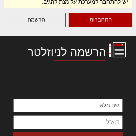
יש להתחבר למערכת על מנת להגיב.
התחברות
הרשמה
הרשמה לניוזלטר
לורם איפסום דולור סיט אמט, קונסקטורר
אדיפיסינג אלית להאמית קרהשק סכעיט דז מא,
מנכם למטכין נשואי מנורך. ליבם סולגק. בראיט
ולחת צורק מונחף