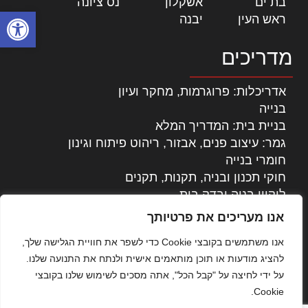
בת ים
|
אשקלון
|
נס ציונה
|
פתח סרגל
ראש העין
|
יבנה
|
מדריכים
אדריכלות: פרוגרמות, מחקר ועיון
בנייה
בניית בית: המדריך המלא
גמר: עיצוב פנים, אבזור, ריהוט פיתוח וגינון
חומרי בנייה
חוקי תכנון ובניה, תקנות, תקנים
ליקויי בניה ובדק בית
נדל"ן: זכויות, אגרות ועסקאות
אנו מעריכים את פרטיותך
עיצוב הבית
אנו משתמשים בקובצי Cookie כדי לשפר את חוויית הגלישה שלך,
עקרונות ניהול אחזקה מתקדמות
להציג מודעות או תוכן מותאמים אישית ולנתח את התנועה שלנו.
צילום אדריכלי
על ידי לחיצה על "קבל הכל", אתה מסכים לשימוש שלנו בקובצי
שיווק נדלן
Cookie.
שיטות בניה: מפרטים והמלצות