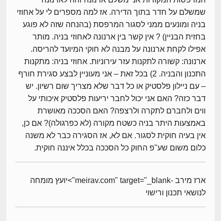
שמשלם על חדר בתוך הדירה. אז למה מספרים לי על אחוזי
בניה ומונעים ממני לסגור המרפסת (בהנחה שזה לא פוגע
בחזית הבניין) ? אין קשר בין ארנונה לאחוזי בניה. מותר
אפילו לקחת ארנונה על מבנה לא חוקי המיועד להריסה.
ארנונה: קשורה לתקנות עזר עירוניות. אחוזי בניה: מתקנות
התכנון והבניה. 2) בכל זאת – אני מעוניין לבצע סגירת חורף
– עם ניילון פלסטיק או כל דבר שלא מצריך שום רשיון. יש
דבר כזה? האם אני יכול לחבר יריעות פלסטיק איכותי על
ווים ולחברם לתקרה ולרצפה? האם הסככה מאושרת
באמצעות היתר בניה כשטח מקורה (לא כפרגולה)? אם כן,
אין בעיה חוקית לסגור. אם לא, אז הסגירה כבר לא משנה
כלום משום שע"פ החוק כל הסככה בכלל איננה חוקית.
ארז מירב -meirav.com" target="_blank">יועץ מומחה
לנושאי תכנון ורישוי