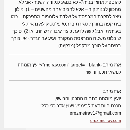
להוספת אחוזי בנייה?- לא בנוגע לנקודה השניה- אני לא
מתכוון לבנות קיר – אלא להציב אחד מהשניים – 1) ניילון
ניצב לתקרת המרפסת על שלדת אלומניום מתפרקת – כמו
בית קפה בחורף. סגירת ברזנט/ פלסטיק לא נראית לי
בעייתית, אבל קשה לדעת כיצד יגיבו הרשויות. או 2) סוכך
שיבלוט משטח המרפסת המקורה ויגיע עד הגדר.- אין צורך
בהיתר על סוכך מתקפל (מרקיזה)
ארז מירב -meirav.com" target="_blank">יועץ מומחה
לנושאי תכנון ורישוי
ארז מירב
יועץ מומחה בתחום התכנון והרישוי,
הכנת חוות דעת לבימ"ש ויעוץ אדריכלי כללי
erezmeirav1@gmail.com
erez-meirav.com