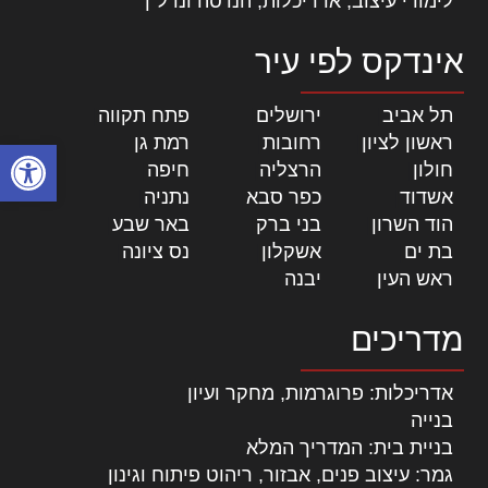
לימודי עיצוב, אדריכלות, הנדסה ונדל"ן
אינדקס לפי עיר
תל אביב
|
ירושלים
|
פתח תקווה
|
ראשון לציון
|
רחובות
|
רמת גן
|
פתח סרגל
חולון
|
הרצליה
|
חיפה
|
אשדוד
|
כפר סבא
|
נתניה
|
הוד השרון
|
בני ברק
|
באר שבע
|
בת ים
|
אשקלון
|
נס ציונה
|
ראש העין
|
יבנה
|
מדריכים
אדריכלות: פרוגרמות, מחקר ועיון
בנייה
בניית בית: המדריך המלא
גמר: עיצוב פנים, אבזור, ריהוט פיתוח וגינון