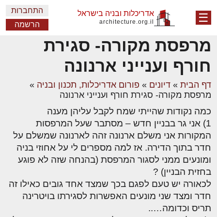
התחברות
אדריכלות ובניה בישראל
☰
architecture.org.il
הרשמה
מרפסת מקורה- סגירת
חורף וענייני ארנונה
דף הבית
»
דיונים
»
פורום אדריכלות, תכנון ובניה
»
מרפסת מקורה- סגירת חורף וענייני ארנונה
כמה נקודות שהייתי שמח לקבל עליהן מענה
1) אני גר בבניין חדש – מסתבר שעל המרפסות
המקורות אני משלם ארנונה זהה לארנונה שמשלם על
חדר בתוך הדירה. אז למה מספרים לי על אחוזי בניה
ומונעים ממני לסגור המרפסת (בהנחה שזה לא פוגע
בחזית הבניין) ?
לכאורה יש טעם לפגם בכך שמצד אחד גובים כאילו זה
חדר ומצד שני מונעים האפשרות לסגירתו בויטרינה
תריס וכדומה…..