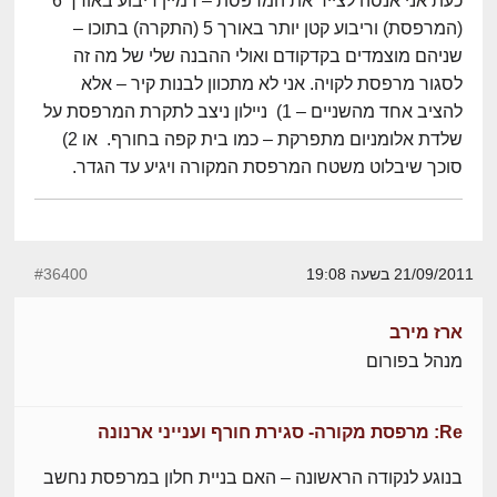
כעת אני אנסה לצייר את המרפסת – דמיין ריבוע באורך 6
(המרפסת) וריבוע קטן יותר באורך 5 (התקרה) בתוכו –
שניהם מוצמדים בקדקודם ואולי ההבנה שלי של מה זה
לסגור מרפסת לקויה. אני לא מתכוון לבנות קיר – אלא
להציב אחד מהשניים – 1) ניילון ניצב לתקרת המרפסת על
שלדת אלומניום מתפרקת – כמו בית קפה בחורף. או 2)
סוכך שיבלוט משטח המרפסת המקורה ויגיע עד הגדר.
21/09/2011 בשעה 19:08
#36400
ארז מירב
מנהל בפורום
Re: מרפסת מקורה- סגירת חורף וענייני ארנונה
בנוגע לנקודה הראשונה – האם בניית חלון במרפסת נחשב