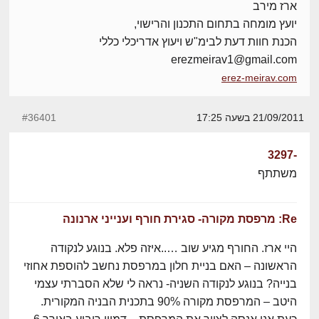
ארז מירב
יועץ מומחה בתחום התכנון והרישוי,
הכנת חוות דעת לבימ"ש ויעוץ אדריכלי כללי
erezmeirav1@gmail.com
erez-meirav.com
21/09/2011 בשעה 17:25
#36401
-3297
משתתף
Re: מרפסת מקורה- סגירת חורף וענייני ארנונה
היי ארז. החורף מגיע שוב …..איזה פלא. בנוגע לנקודה
הראשונה – האם בניית חלון במרפסת נחשב להוספת אחוזי
בנייה? בנוגע לנקודה השניה- נראה לי שלא הסברתי עצמי
היטב – המרפסת מקורה 90% בתכנית הבניה המקורית.