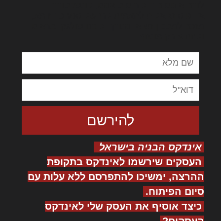
לורם איפסום דולור סיט אמט, קונסקטורר
אדיפיסינג אלית להאמית קרהשק סכעיט דז מא,
מנכם למטכין נשואי מנורך. ליבם סולגק. בראיט
ולחת צורק מונחף
אינדקס הבניה בישראל
העסקים שירשמו לאינדקס בתקופת
ההרצה, ימשיכו להתפרסם ללא עלות עם
סיום הפיתוח.
כיצד אוסיף את העסק שלי לאינדקס
העסקים?