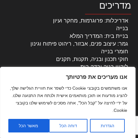
מדריכים
אדריכלות: פרוגרמות, מחקר ועיון
בנייה
בניית בית: המדריך המלא
גמר: עיצוב פנים, אבזור, ריהוט פיתוח וגינון
חומרי בנייה
חוקי תכנון ובניה, תקנות, תקנים
ליקויי בניה ובדק בית
נדל"ן: זכויות, אגרות ועסקאות
אנו מעריכים את פרטיותך
עיצוב הבית
אנו משתמשים בקובצי Cookie כדי לשפר את חוויית הגלישה שלך,
עקרונות ניהול אחזקה מתקדמות
להציג מודעות או תוכן מותאמים אישית ולנתח את התנועה שלנו.
צילום אדריכלי
על ידי לחיצה על "קבל הכל", אתה מסכים לשימוש שלנו בקובצי
שיווק נדלן
Cookie.
שיטות בניה: מפרטים והמלצות
תוכן שיווקי
הגדרות
דוחה הכל
מאשר הכל
כל הזכויות שמורות © אדריכלות ובניה בישראל