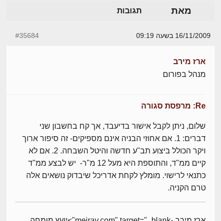
מאת
תגובות
16/11/2009 בשעה 09:19
#35684
ארז מירב
מנהל בפורום
Re: מרפסת סגורה
שלום, ניתן לקבל אישור בדיעבד, אך קח בחשבון שני
דברים: 1. אם אחוזי הבניה אינם מספיקים- זה סיפור ארוך
ויקר הכולל ביצוע תב"ע חדשה והיטל השבחה. 2. אם לא
קיים ממ"ד, והתוספת היא מעל 12 מ"ר- יש לבצע ממ"ד
כתנאי לרישוי. מומלץ לקחת אדריכל שיבדוק נושאים אלה
טרם הקניה.
ארז מירב -meirav.com" target="_blank">יועץ מומחה