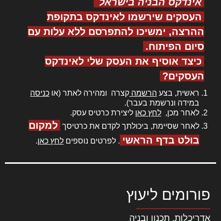
אינדקס הבניה בישראל
העסקים שירשמו לאינדקס בתקופת
ההרצה, ימשיכו להתפרסם ללא עלות עם
סיום הפיתוח.
כיצד אוסיף את העסק שלי לאינדקס
העסקים?
ראשית, בצע
הרשמה
קצרה ומהירה לאתר (או
כניסה
במידה ונרשמת בעבר).
לאחר מכן,
לחץ כאן
ליצירת כרטיס עסק.
למקום
לאחר שסיימת, ביכולתך לקדם את כרטיסך
בולט בדף הראשי
. לפרטים נוספים
לחץ כאן
.
פורומים ליעוץ
אדריכלות, תכנון ובניה