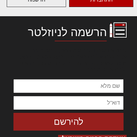
הרשמה לניוזלטר
לורם איפסום דולור סיט אמט, קונסקטורר
אדיפיסינג אלית להאמית קרהשק סכעיט דז מא,
מנכם למטכין נשואי מנורך. ליבם סולגק. בראיט
ולחת צורק מונחף