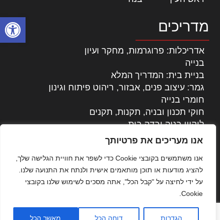
פתח סרגל
מדריכים
אדריכלות: פרוגרמות, מחקר ועיון
בנייה
בניית בית: המדריך המלא
גמר: עיצוב פנים, אבזור, ריהוט פיתוח וגינון
חומרי בנייה
חוקי תכנון ובניה, תקנות, תקנים
ליקויי בניה ובדק בית
נדל"ן: זכויות, אגרות ועסקאות
אנו מעריכים את פרטיותך
עיצוב הבית
אנו משתמשים בקובצי Cookie כדי לשפר את חוויית הגלישה שלך,
עקרונות ניהול אחזקה מתקדמות
להציג מודעות או תוכן מותאמים אישית ולנתח את התנועה שלנו.
צילום אדריכלי
על ידי לחיצה על "קבל הכל", אתה מסכים לשימוש שלנו בקובצי
שיווק נדלן
Cookie.
שיטות בניה: מפרטים והמלצות
תוכן שיווקי
הגדרות
דוחה הכל
מאשר הכל