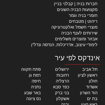
חברות בניה | קבלני בניין
מקצועות הבניה השונים
חומרי בניה וגמר
ריהוט | מטבחים
מוצרי חשמל ואלקטרוניקה
שירותים לענף הבניה
אבזור ומוצרים משלימים
לימודי עיצוב, אדריכלות, הנדסה ונדל"ן
אינדקס לפי עיר
תל אביב
|
ירושלים
|
פתח תקווה
|
ראשון לציון
|
רחובות
|
רמת גן
|
חולון
|
הרצליה
|
חיפה
|
אשדוד
|
כפר סבא
|
נתניה
|
הוד השרון
|
בני ברק
|
באר שבע
|
בת ים
|
אשקלון
|
נס ציונה
|
ראש העין
|
יבנה
|