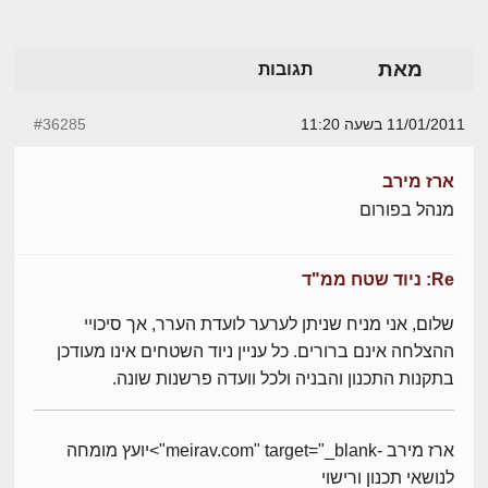
מאת
תגובות
11/01/2011 בשעה 11:20
#36285
ארז מירב
מנהל בפורום
Re: ניוד שטח ממ"ד
שלום, אני מניח שניתן לערער לועדת הערר, אך סיכויי
ההצלחה אינם ברורים. כל עניין ניוד השטחים אינו מעודכן
בתקנות התכנון והבניה ולכל וועדה פרשנות שונה.
ארז מירב -meirav.com" target="_blank">יועץ מומחה
לנושאי תכנון ורישוי