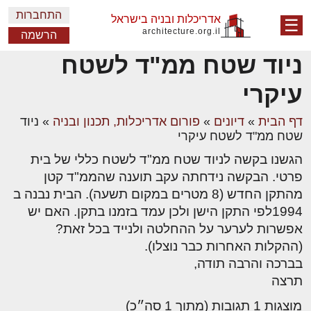
התחברות
אדריכלות ובניה בישראל
☰
architecture.org.il
הרשמה
ניוד שטח ממ"ד לשטח
עיקרי
דף הבית
»
דיונים
»
פורום אדריכלות, תכנון ובניה
»
ניוד
שטח ממ"ד לשטח עיקרי
הגשנו בקשה לניוד שטח ממ"ד לשטח כללי של בית
פרטי. הבקשה נידחתה עקב תוענה שהממ"ד קטן
מהתקן החדש (8 מטרים במקום תשעה). הבית נבנה ב
1994לפי התקן הישן ולכן עמד בזמנו בתקן. האם יש
אפשרות לערער על ההחלטה ולנייד בכל זאת?
(ההקלות האחרות כבר נוצלו).
בברכה והרבה תודה,
תרצה
מוצגות 1 תגובות (מתוך 1 סה״כ)