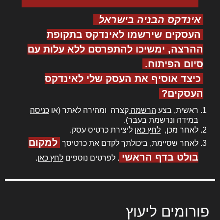
אינדקס הבניה בישראל
העסקים שירשמו לאינדקס בתקופת
ההרצה, ימשיכו להתפרסם ללא עלות עם
סיום הפיתוח.
כיצד אוסיף את העסק שלי לאינדקס
העסקים?
ראשית, בצע
הרשמה
קצרה ומהירה לאתר (או
כניסה
במידה ונרשמת בעבר).
לאחר מכן,
לחץ כאן
ליצירת כרטיס עסק.
למקום
לאחר שסיימת, ביכולתך לקדם את כרטיסך
בולט בדף הראשי
. לפרטים נוספים
לחץ כאן
.
פורומים ליעוץ