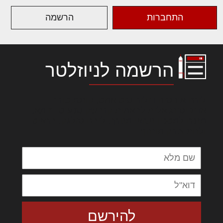
התחברות
הרשמה
הרשמה לניוזלטר
לורם איפסום דולור סיט אמט, קונסקטורר
אדיפיסינג אלית להאמית קרהשק סכעיט דז מא,
מנכם למטכין נשואי מנורך. ליבם סולגק. בראיט
ולחת צורק מונחף