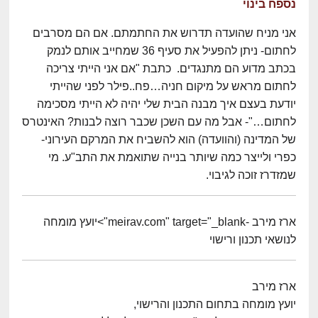
נספח בינוי
אני מניח שהועדה תדרוש את החתמתם. אם הם מסרבים
לחתום- ניתן להפעיל את סעיף 36 שמחייב אותם לנמק
בכתב מדוע הם מתנגדים. כתבת "אם אני הייתי צריכה
לחתום מראש על מיקום חניה…פח..פילר לפני שהייתי
יודעת בעצם איך מבנה הבית שלי יהיה לא הייתי מסכימה
לחתום…"- אבל מה עם השכן שכבר רוצה לבנות? האינטרס
של המדינה (והוועדה) הוא להשביח את המרקם העירוני-
כפרי ולייצר כמה שיותר בנייה שתואמת את התב"ע. מי
שמזדרז זוכה לגיבוי.
ארז מירב -meirav.com" target="_blank">יועץ מומחה
לנושאי תכנון ורישוי
ארז מירב
יועץ מומחה בתחום התכנון והרישוי,