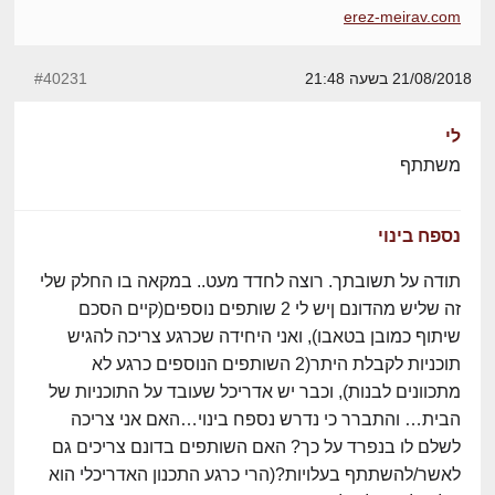
erez-meirav.com
21/08/2018 בשעה 21:48
#40231
לי
משתתף
נספח בינוי
תודה על תשובתך. רוצה לחדד מעט.. במקאה בו החלק שלי
זה שליש מהדונם ןיש לי 2 שותפים נוספים(קיים הסכם
שיתוף כמובן בטאבו), ואני היחידה שכרגע צריכה להגיש
תוכניות לקבלת היתר(2 השותפים הנוספים כרגע לא
מתכוונים לבנות), וכבר יש אדריכל שעובד על התוכניות של
הבית… והתברר כי נדרש נספח בינוי…האם אני צריכה
לשלם לו בנפרד על כך? האם השותפים בדונם צריכים גם
לאשר/להשתתף בעלויות?(הרי כרגע התכנון האדריכלי הוא