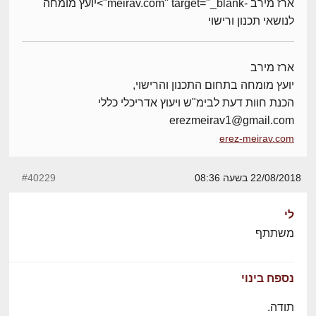
ארז מירב -meirav.com" target="_blank">יועץ מומחה
לנושאי תכנון ורישוי
ארז מירב
יועץ מומחה בתחום התכנון והרישוי,
הכנת חוות דעת לבימ"ש ויעוץ אדריכלי כללי
erezmeirav1@gmail.com
erez-meirav.com
22/08/2018 בשעה 08:36
#40229
לי
משתתף
נספח בינוי
תודה.