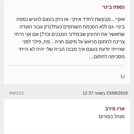
נספח בינוי
אוקיי…מבקשת לחדד איתך- אז ניתן בעצם להגיש נספח
בינוי- גם ללא הסכמת השותפים כעת?(רק עבור הועדה
שתאשר את ההיגיון שבסידור המבנים וכד?) אם אני הייתי
צריכה לחתום מראש על מיקום חניה…פח..פילר לפני
שהייתי יודעת בעצם איך מבנה הבית שלי יהיה לא הייתי
מסכימה לחתום…
Li
23/08/2018 בשעה 12:37
#40223
ארז מירב
מנהל בפורום