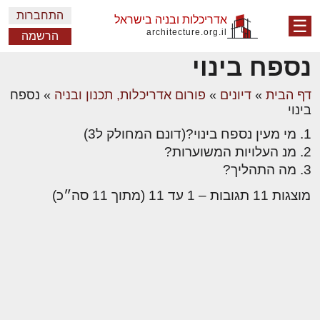
התחברות
אדריכלות ובניה בישראל
☰
architecture.org.il
הרשמה
נספח בינוי
דף הבית
»
דיונים
»
פורום אדריכלות, תכנון ובניה
»
נספח
בינוי
1. מי מעין נספח בינוי?(דונם המחולק ל3)
2. מנ העלויות המשוערות?
3. מה התהליך?
מוצגות 11 תגובות – 1 עד 11 (מתוך 11 סה״כ)