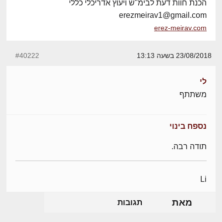
הכנת חוות דעת לבימ"ש ויעוץ אדריכלי כללי
erezmeirav1@gmail.com
erez-meirav.com
23/08/2018 בשעה 13:13
#40222
לי
משתתף
נספח בינוי
תודה רבה.
Li
מאת
תגובות