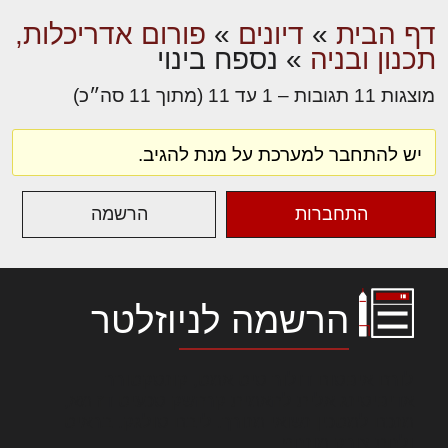
דף הבית
»
דיונים
»
פורום אדריכלות,
תכנון ובניה
»
נספח בינוי
מוצגות 11 תגובות – 1 עד 11 (מתוך 11 סה״כ)
יש להתחבר למערכת על מנת להגיב.
התחברות
הרשמה
הרשמה לניוזלטר
לורם איפסום דולור סיט אמט, קונסקטורר
אדיפיסינג אלית להאמית קרהשק סכעיט דז מא,
מנכם למטכין נשואי מנורך. ליבם סולגק. בראיט
ולחת צורק מונחף