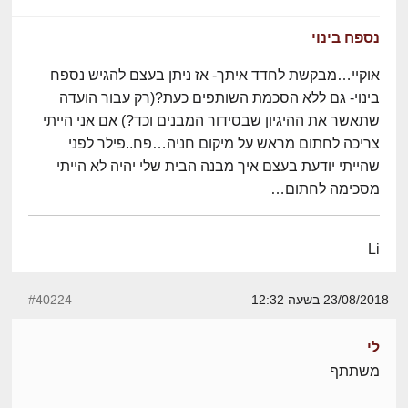
נספח בינוי
אוקיי…מבקשת לחדד איתך- אז ניתן בעצם להגיש נספח
בינוי- גם ללא הסכמת השותפים כעת?(רק עבור הועדה
שתאשר את ההיגיון שבסידור המבנים וכד?) אם אני הייתי
צריכה לחתום מראש על מיקום חניה…פח..פילר לפני
שהייתי יודעת בעצם איך מבנה הבית שלי יהיה לא הייתי
מסכימה לחתום…
Li
23/08/2018 בשעה 12:32
#40224
לי
משתתף