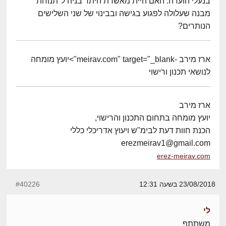
בנעלי הועדה: האם היית מאשרת היתר בניה ל"תנוחת"
מבנה שעלולה לפגוע בגישה ובבינוי של שני השלישים
הנותרים?
ארז מירב -meirav.com" target="_blank">יועץ מומחה
לנושאי תכנון ורישוי
ארז מירב
יועץ מומחה בתחום התכנון והרישוי,
הכנת חוות דעת לבימ"ש ויעוץ אדריכלי כללי
erezmeirav1@gmail.com
erez-meirav.com
23/08/2018 בשעה 12:31
#40226
לי
משתתף