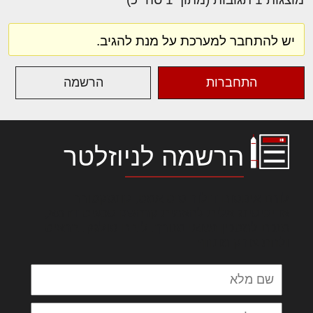
יש להתחבר למערכת על מנת להגיב.
התחברות
הרשמה
הרשמה לניוזלטר
לורם איפסום דולור סיט אמט, קונסקטורר
אדיפיסינג אלית להאמית קרהשק סכעיט דז מא,
מנכם למטכין נשואי מנורך. ליבם סולגק. בראיט
ולחת צורק מונחף