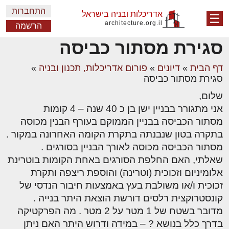
התחברות
אדריכלות ובניה בישראל
☰
architecture.org.il
הרשמה
סגירת מסתור כביסה
דף הבית
»
דיונים
»
פורום אדריכלות, תכנון ובניה
»
סגירת מסתור כביסה
שלום,
אני מתגורר בבניין ישן בן כ 40 שנה – 4 קומות
מסתור הכביסה בבניין הממוקם בעורף הבנין מכוסה
בתקרה בטון שנבנתה בתקרת הקומה האחרונה במקור .
מסתור הכביסה מכוסה לאורך הבניין בסורגים .
שאלתי, האם החלפת הסורגים באחת הקומות בוטרינת
אלומיניום וזכוכית (וטרינה) והוספת ריצפה ותקרת
זכוכית ו/או משולבת בעץ באמצעות חיבור הנדסי של
קונסטרוקצית רלסים דורשת הוצאת היתר בנייה .
מדובר בשטח של 1 מטר על 2 מטר . מה הפרקטיקה
בדרך כלל בנושא ? – במידה ודרוש היתר האם ניתן