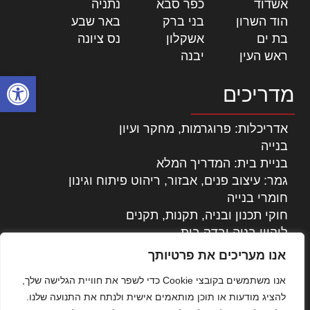
אשדוד
|
כפר סבא
|
נתניה
|
הוד השרון
|
בני ברק
|
באר שבע
|
בת ים
|
אשקלון
|
נס ציונה
|
ראש העין
|
יבנה
|
פתח סרגל
מדריכים
אדריכלות: פרוגרמות, מחקר ועיון
בנייה
בניית בית: המדריך המלא
גמר: עיצוב פנים, אבזור, ריהוט פיתוח וגינון
חומרי בנייה
חוקי תכנון ובניה, תקנות, תקנים
ליקויי בניה ובדק בית
נדל"ן: זכויות, אגרות ועסקאות
אנו מעריכים את פרטיותך
עיצוב הבית
אנו משתמשים בקובצי Cookie כדי לשפר את חוויית הגלישה שלך,
עקרונות ניהול אחזקה מתקדמות
להציג מודעות או תוכן מותאמים אישית ולנתח את התנועה שלנו.
צילום אדריכלי