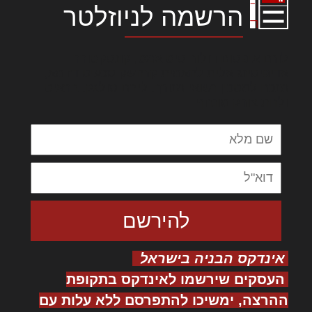
הרשמה לניוזלטר
לורם איפסום דולור סיט אמט, קונסקטורר
אדיפיסינג אלית להאמית קרהשק סכעיט דז מא,
מנכם למטכין נשואי מנורך. ליבם סולגק. בראיט
ולחת צורק מונחף
אינדקס הבניה בישראל
העסקים שירשמו לאינדקס בתקופת
ההרצה, ימשיכו להתפרסם ללא עלות עם