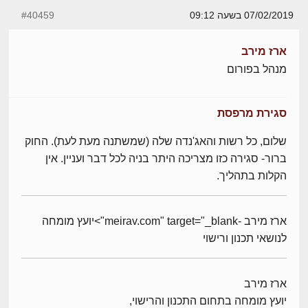
07/02/2019 בשעה 09:12
#40459
ארז מירב
מנהל בפורום
סגירת מרפסת
שלום, כל רשות והאג'נדה שלה (שמשתנה מעת לעת). החוק
ברור- סגירה כזו מצריכה היתר בניה לכל דבר ועניין. אין
הקלות בתהליך.
ארז מירב -meirav.com" target="_blank">יועץ מומחה
לנושאי תכנון ורישוי
ארז מירב
יועץ מומחה בתחום התכנון והרישוי,