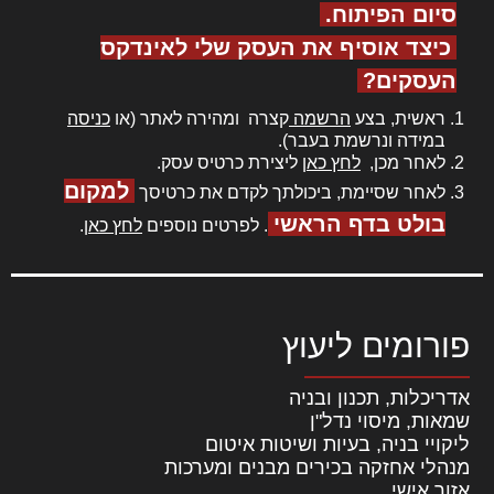
סיום הפיתוח.
כיצד אוסיף את העסק שלי לאינדקס
העסקים?
ראשית, בצע
הרשמה
קצרה ומהירה לאתר (או
כניסה
במידה ונרשמת בעבר).
לאחר מכן,
לחץ כאן
ליצירת כרטיס עסק.
למקום
לאחר שסיימת, ביכולתך לקדם את כרטיסך
בולט בדף הראשי
. לפרטים נוספים
לחץ כאן
.
פורומים ליעוץ
אדריכלות, תכנון ובניה
שמאות, מיסוי נדל"ן
ליקויי בניה, בעיות ושיטות איטום
מנהלי אחזקה בכירים מבנים ומערכות
אזור אישי