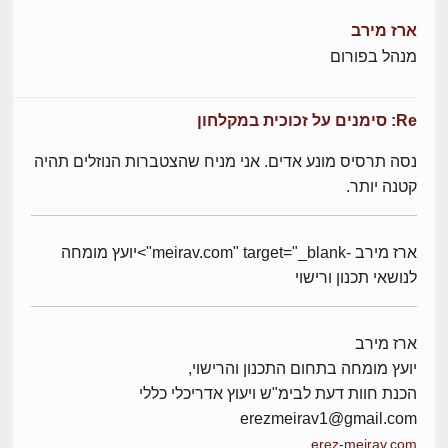
ארז מירב
מנהל בפורום
Re: סימנים על זכוכית במקלחון
נסה תרסיס מונע אדים. אני מניח שהצטברות הנוזלים תהיה
קטנה יותר.
ארז מירב -meirav.com" target="_blank">יועץ מומחה
לנושאי תכנון ורישוי
ארז מירב
יועץ מומחה בתחום התכנון והרישוי,
הכנת חוות דעת לבימ"ש ויעוץ אדריכלי כללי
erezmeirav1@gmail.com
erez-meirav.com