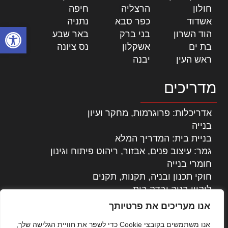
חולון
|
הרצליה
|
חיפה
|
אשדוד
|
כפר סבא
|
נתניה
|
פתח סרגל
הוד השרון
|
בני ברק
|
באר שבע
|
בת ים
|
אשקלון
|
נס ציונה
|
ראש העין
|
יבנה
|
מדריכים
אדריכלות: פרוגרמות, מחקר ועיון
בנייה
בניית בית: המדריך המלא
גמר: עיצוב פנים, אבזור, ריהוט פיתוח וגינון
חומרי בנייה
חוקי תכנון ובניה, תקנות, תקנים
ליקויי בניה ובדק בית
נדל"ן: זכויות, אגרות ועסקאות
אנו מעריכים את פרטיותך
עיצוב הבית
אנו משתמשים בקובצי Cookie כדי לשפר את חוויית הגלישה שלך,
עקרונות ניהול אחזקה מתקדמות