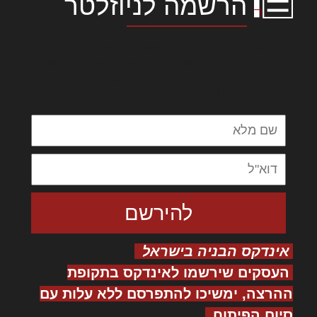
הרשמה לניוזלטר
לורם איפסום דולור סיט אמט, קונסקטורר
אדיפיסינג אלית להאמית קרהשק סכעיט דז מא,
מנכם למטכין נשואי מנורך. ליבם סולגק. בראיט
ולחת צורק מונחף
אינדקס הבניה בישראל
העסקים שירשמו לאינדקס בתקופת
ההרצה, ימשיכו להתפרסם ללא עלות עם
סיום הפיתוח.