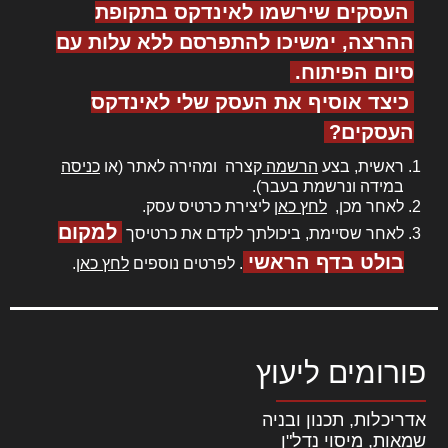
העסקים שירשמו לאינדקס בתקופת
ההרצה, ימשיכו להתפרסם ללא עלות עם
סיום הפיתוח.
כיצד אוסיף את העסק שלי לאינדקס
העסקים?
ראשית, בצע
הרשמה
קצרה ומהירה לאתר (או
כניסה
במידה ונרשמת בעבר).
לאחר מכן,
לחץ כאן
ליצירת כרטיס עסק.
למקום
לאחר שסיימת, ביכולתך לקדם את כרטיסך
בולט בדף הראשי
. לפרטים נוספים
לחץ כאן
.
פורומים ליעוץ
אדריכלות, תכנון ובניה
שמאות, מיסוי נדל"ן