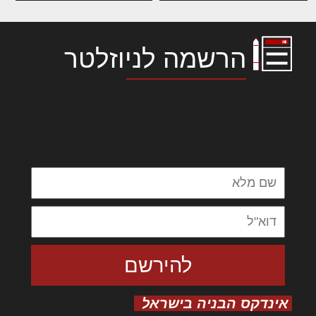
הרשמה לניוזלטר
לורם איפסום דולור סיט אמט, קונסקטורר
אדיפיסינג אלית להאמית קרהשק סכעיט דז מא,
מנכם למטכין נשואי מנורך. ליבם סולגק. בראיט
ולחת צורק מונחף
אינדקס הבניה בישראל