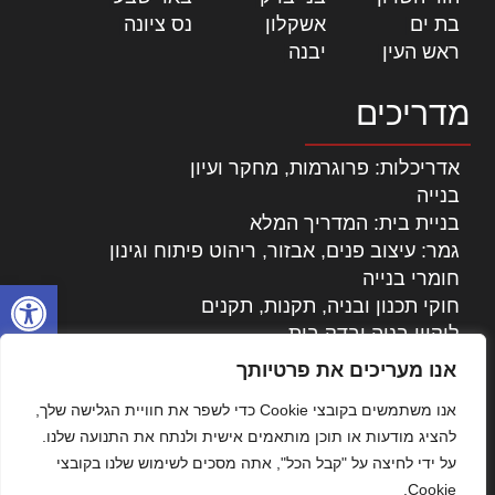
בת ים
|
אשקלון
|
נס ציונה
|
ראש העין
|
יבנה
|
מדריכים
אדריכלות: פרוגרמות, מחקר ועיון
בנייה
בניית בית: המדריך המלא
גמר: עיצוב פנים, אבזור, ריהוט פיתוח וגינון
חומרי בנייה
פתח סרגל
חוקי תכנון ובניה, תקנות, תקנים
ליקויי בניה ובדק בית
נדל"ן: זכויות, אגרות ועסקאות
אנו מעריכים את פרטיותך
עיצוב הבית
אנו משתמשים בקובצי Cookie כדי לשפר את חוויית הגלישה שלך,
עקרונות ניהול אחזקה מתקדמות
להציג מודעות או תוכן מותאמים אישית ולנתח את התנועה שלנו.
צילום אדריכלי
על ידי לחיצה על "קבל הכל", אתה מסכים לשימוש שלנו בקובצי
שיווק נדלן
Cookie.