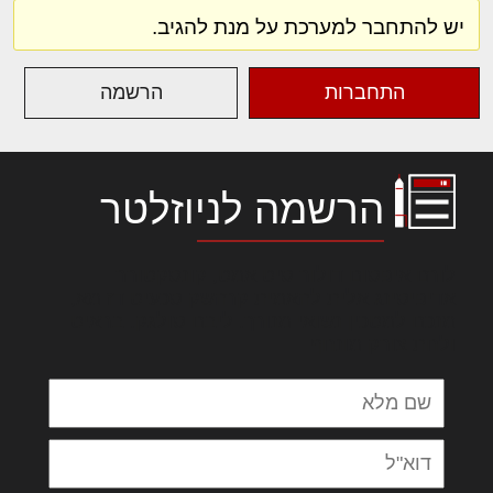
יש להתחבר למערכת על מנת להגיב.
התחברות
הרשמה
הרשמה לניוזלטר
לורם איפסום דולור סיט אמט, קונסקטורר
אדיפיסינג אלית להאמית קרהשק סכעיט דז מא,
מנכם למטכין נשואי מנורך. ליבם סולגק. בראיט
ולחת צורק מונחף