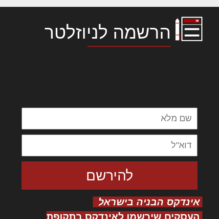
הרשמה לניוזלטר
לורם איפסום דולור סיט אמט, קונסקטורר
אדיפיסינג אלית להאמית קרהשק סכעיט דז מא,
מנכם למטכין נשואי מנורך. ליבם סולגק. בראיט
ולחת צורק מונחף
אינדקס הבניה בישראל
העסקים שירשמו לאינדקס בתקופת