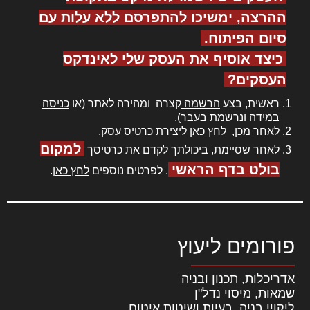
ההרצה, ימשיכו להתפרסם ללא עלות עם
סיום הפיתוח.
כיצד אוסיף את העסק שלי לאינדקס
העסקים?
ראשית, בצע
הרשמה
קצרה ומהירה לאתר (או
כניסה
במידה ונרשמת בעבר).
לאחר מכן,
לחץ כאן
ליצירת כרטיס עסק.
למקום
לאחר שסיימת, ביכולתך לקדם את כרטיסך
בולט בדף הראשי
. לפרטים נוספים
לחץ כאן
.
פורומים ליעוץ
אדריכלות, תכנון ובניה
שמאות, מיסוי נדל"ן
ליקויי בניה, בעיות ושיטות איטום