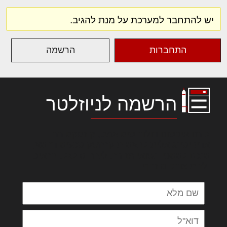
יש להתחבר למערכת על מנת להגיב.
התחברות
הרשמה
הרשמה לניוזלטר
לורם איפסום דולור סיט אמט, קונסקטורר
אדיפיסינג אלית להאמית קרהשק סכעיט דז מא,
מנכם למטכין נשואי מנורך. ליבם סולגק. בראיט
ולחת צורק מונחף