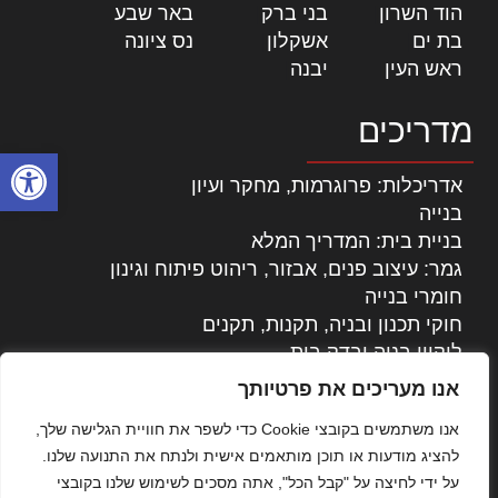
הוד השרון
|
בני ברק
|
באר שבע
|
בת ים
|
אשקלון
|
נס ציונה
|
ראש העין
|
יבנה
|
מדריכים
פתח סרגל
אדריכלות: פרוגרמות, מחקר ועיון
בנייה
בניית בית: המדריך המלא
גמר: עיצוב פנים, אבזור, ריהוט פיתוח וגינון
חומרי בנייה
חוקי תכנון ובניה, תקנות, תקנים
ליקויי בניה ובדק בית
נדל"ן: זכויות, אגרות ועסקאות
אנו מעריכים את פרטיותך
עיצוב הבית
אנו משתמשים בקובצי Cookie כדי לשפר את חוויית הגלישה שלך,
עקרונות ניהול אחזקה מתקדמות
להציג מודעות או תוכן מותאמים אישית ולנתח את התנועה שלנו.
צילום אדריכלי
על ידי לחיצה על "קבל הכל", אתה מסכים לשימוש שלנו בקובצי
שיווק נדלן