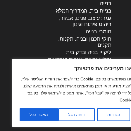
בנייה
בניית בית: המדריך המלא
גמר: עיצוב פנים, אבזור,
|
ריהוט פיתוח וגינון
חומרי בנייה
חוקי תכנון ובניה, תקנות,
תקנים
ליקויי בניה ובדק בית
נדל"ן: זכויות, אגרות ועסקאות
עיצוב הבית
נו מעריכים את פרטיותך
עקרונות ניהול אחזקה
אנו משתמשים בקובצי Cookie כדי לשפר את חוויית הגלישה שלך,
מתקדמות
הציג מודעות או תוכן מותאמים אישית ולנתח את התנועה שלנו.
צילום אדריכלי
ל ידי לחיצה על "קבל הכל", אתה מסכים לשימוש שלנו בקובצי
שיווק נדלן
Cookie
שיטות בניה: מפרטים
והמלצות
הגדרות
דוחה הכל
מאשר הכל
תוכן שיווקי