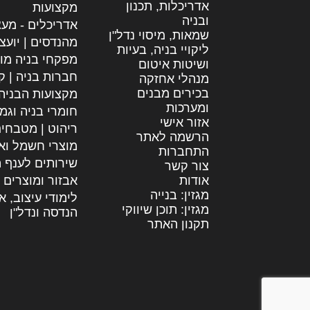
אדריכלות, תכנון
מקצועות
ובניה
אדריכלים - מעצ
שמאות, מיסוי נדל"ן
מהנדסים | יועצ
ליקויי בניה, בעיות
מפקחי בניה מו
ושיטות איטום
חברות בניה | קב
מנהלי אחזקה
בכירים מבנים
מקצועות הבניה
ומערכות
חומרי בניה וגמ
אזור אישי
ריהוט | מטבחי
הרשמה לאתר
מוצרי חשמל וא
התחברות
שירותים לענף ה
צור קשר
אודות
אבזור ומוצרים 
מגזין: בנייה
לימודי עיצוב, א
מגזין: תוכן שיווקי
הנדסה ונדל"ן
תקנון האתר