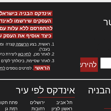
אינדקס הבניה בישראל
ר
העסקים שירשמו לאינד
להתפרסם ללא עלות עם ס
כיצד אוסיף את העסק ש
ר אדיפיסינג
ראשית, בצע
הרשמה
קצרה ומה
כם למטכין
בעבר).
 צורק מונחף
לאחר מכן,
לחץ כאן
ליצירת כרט
לאחר שסיימת, ביכולתך לקדם 
הראשי
. לפרטים נוספים
לחץ
הבניה
אינדקס לפי עיר
תל אביב
|
ירושלים
|
פתח תקוו
ראשון לציון
|
רחובות
|
רמת גן
|