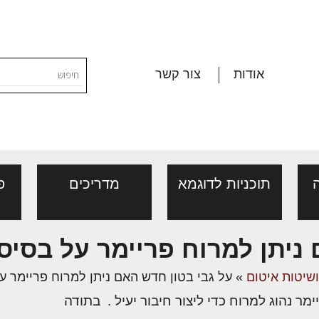
אודות
צור קשר
תוכניות לדוגמא
מדריכים
פ
השקעה חכמה בעתיד: המדריך
ניתן למרוח פריימר על בסיס
נדלן עסקי ועסקים למכירה
ורום שמאות, מיסוי
פורום ליקויי בניה, בעיות
יות, אגרות
ההזדמנויות הגדולות בשוק המסח
 ושיטות איטום
»
על גבי בטון חדש האם ניתן למרוח פריימר ע
דל"ן
ושיטות איטום
ההשקעות מציע כיום מגוון רחב 
ימר נהוג למרוח כדי ליצור חיבור יעיל . בתודה
בין נכסים מסחריים לבין פעילו
י פנים
ת
ן מענה בנושאי נדל"ן/
ייעוץ מקצועי לבונים, למשפצים