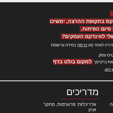
קס בתקופת ההרצה, ימשיכו
יום הפיתוח.
לי לאינדקס העסקים?
ירה לאתר (או
כניסה
במידה ונרשמת
יס עסק.
למקום בולט בדף
את כרטיסך
 כאן
.
מדריכים
ה
|
אדריכלות: פרוגרמות, מחקר
ועיון