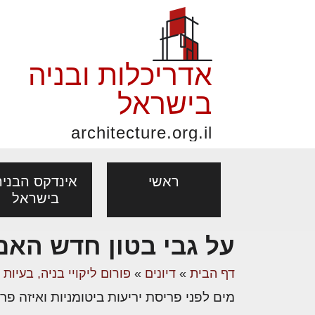
אדריכלות ובניה
בישראל
architecture.org.il
ראשי
אינדקס הבניה
בישראל
על גבי בטון חדש האם 
פורום אדריכלות, תכנון
פ
אדריכלות: פרוגרמות,
נדל"ן: זכו
דף הבית
»
דיונים
»
פורום ליקויי בניה, בעיות
מקצועות
ובניה
נ
מחקר ועיון
ועסקאות
מים לפני פריסת יריעות ביטומניות ואיזה פרי
אדריכלים - מעצב
בנייה
עיצוב הבי
יעוץ מקצועי לבונים, למשפצים
מת