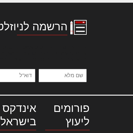
הרשמה לניוזלט
לורם איפסום דולור סיט אמט, קונסקטור
אלית להאמית קרהשק סכעיט דז מא, מנ
נשואי מנורך. ליבם סולגק. בראיט ולחת
פורומים
אינדקס 
ליעוץ
בישראל