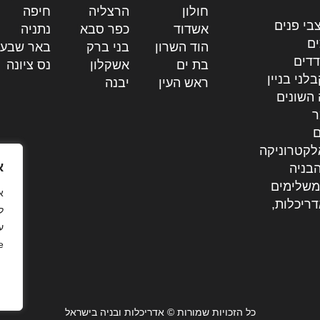
חולון
|
הרצליה
|
חיפה
|
בי פנים
אשדוד
|
כפר סבא
|
נתניה
|
ים
הוד השרון
|
בני ברק
|
באר שבע
דדים
בת ים
|
אשקלון
|
נס ציונה
|
לני בניין
ראש העין
|
יבנה
|
 השונים
ר
ם
לקטרוניקה
א
בניה
משלימים
דריכלות,
ל
ע
.
כל הזכויות שמורות © אדריכלות ובניה בישראל