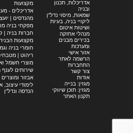
אדריכלות, תכנון
מקצועות
ובניה
אדריכלים - מעצ
שמאות, מיסוי נדל"ן
מהנדסים | יועצ
ליקויי בניה, בעיות
מפקחי בניה מו
ושיטות איטום
חברות בניה | קב
מנהלי אחזקה
בכירים מבנים
מקצועות הבניה
ומערכות
חומרי בניה וגמ
אזור אישי
ריהוט | מטבחי
הרשמה לאתר
מוצרי חשמל וא
התחברות
שירותים לענף ה
צור קשר
אודות
אבזור ומוצרים 
מגזין: בנייה
לימודי עיצוב, א
מגזין: תוכן שיווקי
הנדסה ונדל"ן
תקנון האתר