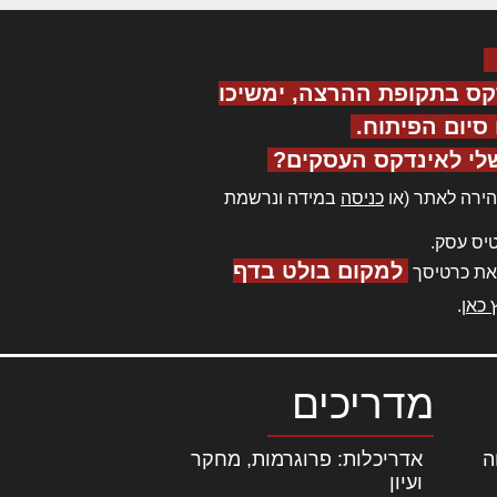
קס בתקופת ההרצה, ימשיכו
יום הפיתוח.
לי לאינדקס העסקים?
ירה לאתר (או
כניסה
במידה ונרשמת
יס עסק.
למקום בולט בדף
את כרטיסך
 כאן
.
מדריכים
ה
|
אדריכלות: פרוגרמות, מחקר
ועיון