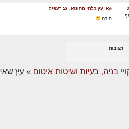
Re: עץ בלתי מחוטא , גג רעפים
ף
תודה
תגובות
ויי בניה, בעיות ושיטות איטום
»
עץ שאינ