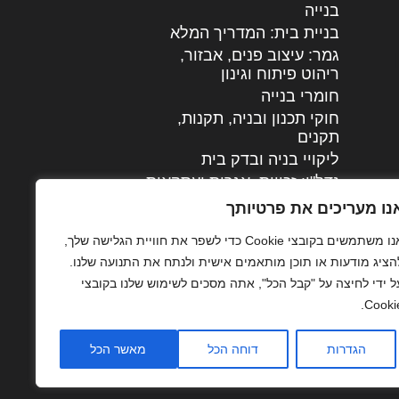
בנייה
בניית בית: המדריך המלא
גמר: עיצוב פנים, אבזור,
|
ריהוט פיתוח וגינון
חומרי בנייה
חוקי תכנון ובניה, תקנות,
תקנים
ליקויי בניה ובדק בית
נדל"ן: זכויות, אגרות ועסקאות
עיצוב הבית
נו מעריכים את פרטיותך
עקרונות ניהול אחזקה
אנו משתמשים בקובצי Cookie כדי לשפר את חוויית הגלישה שלך,
מתקדמות
הציג מודעות או תוכן מותאמים אישית ולנתח את התנועה שלנו.
צילום אדריכלי
ל ידי לחיצה על "קבל הכל", אתה מסכים לשימוש שלנו בקובצי
שיווק נדלן
Cookie
שיטות בניה: מפרטים
והמלצות
הגדרות
דוחה הכל
מאשר הכל
תוכן שיווקי