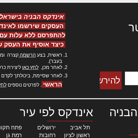
אינדקס הבניה בישראל
ר
העסקים שירשמו לאינד
להתפרסם ללא עלות עם ס
כיצד אוסיף את העסק ש
ר אדיפיסינג
ראשית, בצע
הרשמה
קצרה ומה
כם למטכין
בעבר).
 צורק מונחף
לאחר מכן,
לחץ כאן
ליצירת כרט
לאחר שסיימת, ביכולתך לקדם 
הראשי
. לפרטים נוספים
לחץ
הבניה
אינדקס לפי עיר
תל אביב
|
ירושלים
|
פתח תקוו
ראשון לציון
|
רחובות
|
רמת גן
|