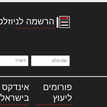
הרשמה לניוזלט
לורם איפסום דולור סיט אמט, קונסקטור
אלית להאמית קרהשק סכעיט דז מא, מנ
נשואי מנורך. ליבם סולגק. בראיט ולחת
פורומים
אינדקס 
ליעוץ
בישראל