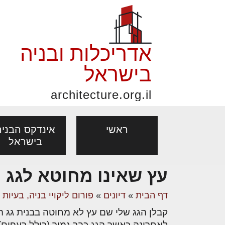
אדריכלות ובניה
בישראל
architecture.org.il
ראשי
אינדקס הבניה
בישראל
השקעה 
עץ שאינו מחוטא לגג 
נדלן עס
פורום אדריכלות, תכנון
פ
אדריכלות: פרוגרמות,
נדל"ן: זכו
ההזדמנו
דף הבית
»
דיונים
»
פורום ליקויי בניה, בעיות
מקצועות
ובניה
נ
ההשקעות
מחקר ועיון
ועסקאות
קבלן הגג שלי שם עץ לא מחוטה בבנית גג ה
בין נכס
אדריכלים - מעצב
בנייה
עיצוב הבי
יעוץ מקצועי לבונים, למשפצים
מת
לאחרונה כאשר הגג כבר גמור (כולל רעפים)