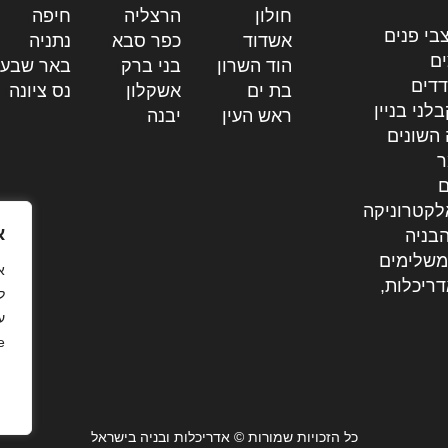
חולון
|
הרצליה
|
חיפה
|
בי פנים
אשדוד
|
כפר סבא
|
נתניה
|
ים
הוד השרון
|
בני ברק
|
באר שבע
דדים
בת ים
|
אשקלון
|
נס ציונה
|
לני בניין
ראש העין
|
יבנה
|
 השונים
ר
ם
לקטרוניקה
א
בניה
משלימים
דריכלות,
ל
ע
.
כל הזכויות שמורות © אדריכלות ובניה בישראל