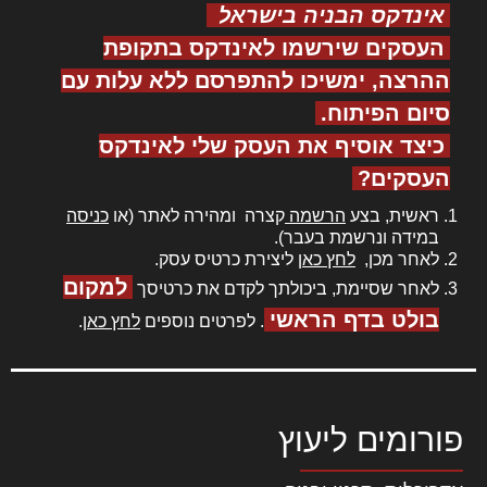
אינדקס הבניה בישראל
העסקים שירשמו לאינדקס בתקופת
ההרצה, ימשיכו להתפרסם ללא עלות עם
סיום הפיתוח.
כיצד אוסיף את העסק שלי לאינדקס
העסקים?
ראשית, בצע
הרשמה
קצרה ומהירה לאתר (או
כניסה
במידה ונרשמת בעבר).
לאחר מכן,
לחץ כאן
ליצירת כרטיס עסק.
למקום
לאחר שסיימת, ביכולתך לקדם את כרטיסך
בולט בדף הראשי
. לפרטים נוספים
לחץ כאן
.
פורומים ליעוץ