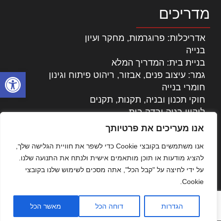
מדריכים
אדריכלות: פרוגרמות, מחקר ועיון
בנייה
בניית בית: המדריך המלא
פתח סרגל
גמר: עיצוב פנים, אבזור, ריהוט פיתוח וגינון
חומרי בנייה
חוקי תכנון ובניה, תקנות, תקנים
ליקויי בניה ובדק בית
נדל"ן: זכויות, אגרות ועסקאות
אנו מעריכים את פרטיותך
עיצוב הבית
אנו משתמשים בקובצי Cookie כדי לשפר את חוויית הגלישה שלך,
עקרונות ניהול אחזקה מתקדמות
להציג מודעות או תוכן מותאמים אישית ולנתח את התנועה שלנו.
צילום אדריכלי
על ידי לחיצה על "קבל הכל", אתה מסכים לשימוש שלנו בקובצי
שיווק נדלן
Cookie.
שיטות בניה: מפרטים והמלצות
תוכן שיווקי
הגדרות
דוחה הכל
מאשר הכל
כל הזכויות שמורות © אדריכלות ובניה בישראל