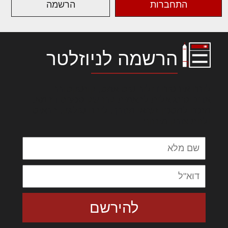
התחברות
הרשמה
הרשמה לניוזלטר
לורם איפסום דולור סיט אמט, קונסקטורר
אדיפיסינג אלית להאמית קרהשק סכעיט דז מא,
מנכם למטכין נשואי מנורך. ליבם סולגק. בראיט
ולחת צורק מונחף