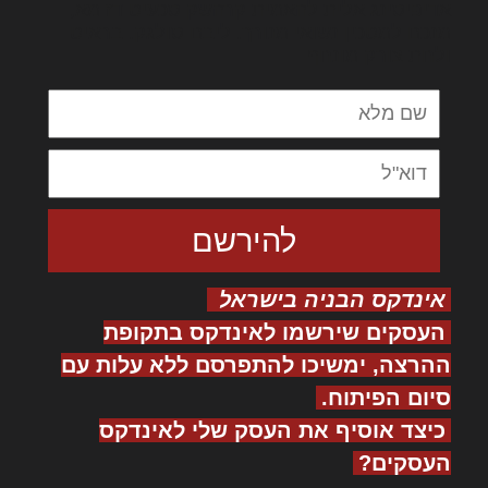
אדיפיסינג אלית להאמית קרהשק סכעיט דז מא,
מנכם למטכין נשואי מנורך. ליבם סולגק. בראיט
ולחת צורק מונחף
אינדקס הבניה בישראל
העסקים שירשמו לאינדקס בתקופת
ההרצה, ימשיכו להתפרסם ללא עלות עם
סיום הפיתוח.
כיצד אוסיף את העסק שלי לאינדקס
העסקים?