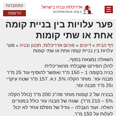
התחברות
אדריכלות ובניה בישראל
☰
architecture.org.il
הרשמה
פער עלויות בין בניית קומה
אחת או שתי קומות
דף הבית
»
דיונים
»
פורום אדריכלות, תכנון ובניה
»
פער
עלויות בין בניית קומה אחת או שתי קומות
השאלה נמצאת בסוף..
להלן הפירוט שקבלתי מהאריכלית:
בניה בקומה 1 – 150 מ"ר ואפשר להוסיף עוד 25 מ"ר
מבנה עזר. מותר הקלה 5%, ז.א. 157 מ"ר שטח עיקרי
ו25 מ"ר מבנה עזר.
בבניה של 2 קומות מותר סה"כ 200 מ"ר (כולל הקלה
5% – 210 מ"ר). שטח של מבנה עזר כולל במטרים
האלה. ועוד הגבלה – גודל של מפלס אחד לא יכול
לעלות על 150 מ"ר.