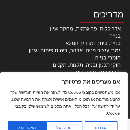
מדריכים
אדריכלות: פרוגרמות, מחקר ועיון
בנייה
בניית בית: המדריך המלא
גמר: עיצוב פנים, אבזור, ריהוט פיתוח וגינון
חומרי בנייה
חוקי תכנון ובניה, תקנות, תקנים
ליקויי בניה ובדק בית
נדל"ן: זכויות, אגרות ועסקאות
אנו מעריכים את פרטיותך
עיצוב הבית
אנו משתמשים בקובצי Cookie כדי לשפר את חוויית הגלישה שלך,
עקרונות ניהול אחזקה מתקדמות
להציג מודעות או תוכן מותאמים אישית ולנתח את התנועה שלנו.
צילום אדריכלי
על ידי לחיצה על "קבל הכל", אתה מסכים לשימוש שלנו בקובצי
שיווק נדלן
Cookie.
שיטות בניה: מפרטים והמלצות
תוכן שיווקי
הגדרות
דוחה הכל
מאשר הכל