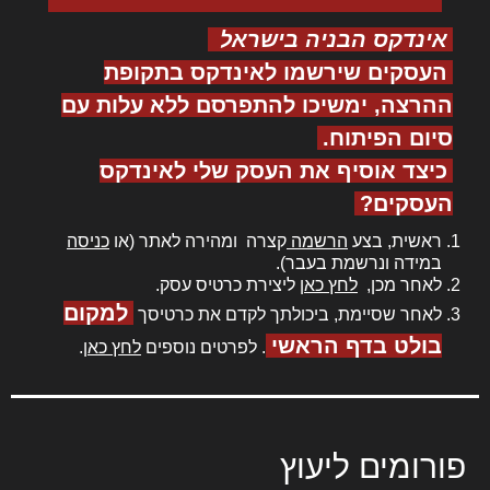
אינדקס הבניה בישראל
העסקים שירשמו לאינדקס בתקופת
ההרצה, ימשיכו להתפרסם ללא עלות עם
סיום הפיתוח.
כיצד אוסיף את העסק שלי לאינדקס
העסקים?
ראשית, בצע
הרשמה
קצרה ומהירה לאתר (או
כניסה
במידה ונרשמת בעבר).
לאחר מכן,
לחץ כאן
ליצירת כרטיס עסק.
למקום
לאחר שסיימת, ביכולתך לקדם את כרטיסך
בולט בדף הראשי
. לפרטים נוספים
לחץ כאן
.
פורומים ליעוץ