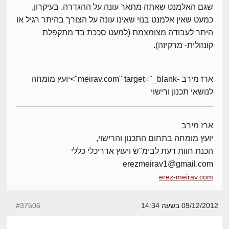
שגם האלמנט שאתה מתאר עונה על ההגדרה. בעיקרון,
כמעט שאין אלמנט בנוי שאינו עונה על הצורך בהיתר רגיל או
היתר לעבודה מצומצמת (למעט סככת בד מתקפלת
קונזולית- מרקיזה).
ארז מירב -meirav.com" target="_blank">יועץ מומחה
לנושאי תכנון ורישוי
ארז מירב
יועץ מומחה בתחום התכנון והרישוי,
הכנת חוות דעת לבימ"ש ויעוץ אדריכלי כללי
erezmeirav1@gmail.com
erez-meirav.com
09/12/2012 בשעה 14:34
#37506