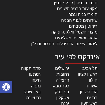
חברות בניה | קבלני בניין
מקצועות הבניה השונים
חומרי בניה וגמר
שירותים לענף הבניה
ריהוט | מטבחים
מוצרי חשמל ואלקטרוניקה
אבזור ומוצרים משלימים
לימודי עיצוב, אדריכלות, הנדסה ונדל"ן
אינדקס לפי עיר
תל אביב
|
ירושלים
|
פתח תקווה
|
ראשון לציון
|
רחובות
|
רמת גן
|
חולון
|
הרצליה
|
חיפה
|
פתח סרגל
אשדוד
|
כפר סבא
|
נתניה
|
הוד השרון
|
בני ברק
|
באר שבע
|
בת ים
|
אשקלון
|
נס ציונה
|
ראש העין
|
יבנה
|