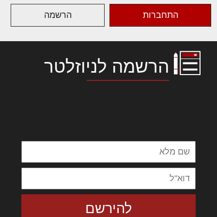
התחברות
הרשמה
הרשמה לניוזלטר
לורם איפסום דולור סיט אמט, קונסקטורר
אדיפיסינג אלית להאמית קרהשק סכעיט דז מא,
מנכם למטכין נשואי מנורך. ליבם סולגק. בראיט
ולחת צורק מונחף