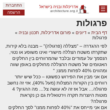
התחברות
אדריכלות ובניה בישראל
☰
architecture.org.il
הרשמה
פרגולות
דף הבית
»
דיונים
»
פורום אדריכלות, תכנון ובניה
»
פרגולות
לפי ההגדרה – "מצללה (פרגולה)" – מבנה בלא קירות,
שתקרתו משטח הצללה מישורי ואינו משופע או נטוי,
הנסמך על עמודים ובלבד שהמרווחים בין החלקים
האטומים של משטח ההצללה מחולקים באופן שווה
ומהווים 40% לפחות ממנו; "
אם אני מבין את הפירוש כפשוטו – ככל שיש יותר
רווחים בין הקורות המצלות (מעל 40%), אזי זה נחשב
פרגולה… אבל אז זה לא עושה צל… מה ההגיון? 4
מוטות היוצרות תקרה וירטואלית גם כן נקראות
פרגולה?
אם אני מייחס את "40% לפחות ממנו" לסך החלקים