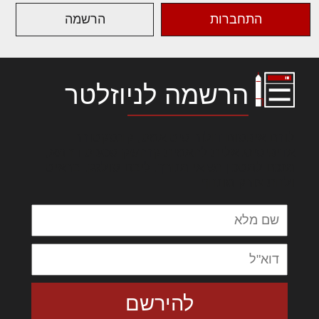
התחברות
הרשמה
הרשמה לניוזלטר
לורם איפסום דולור סיט אמט, קונסקטורר
אדיפיסינג אלית להאמית קרהשק סכעיט דז מא,
מנכם למטכין נשואי מנורך. ליבם סולגק. בראיט
ולחת צורק מונחף