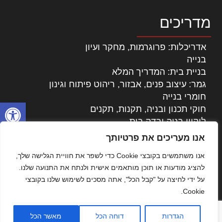
מדריכים
אדריכלות: פרוגרמות, מחקר ועיון
בנייה
בניית בית: המדריך המלא
גמר: עיצוב פנים, אבזור, ריהוט פיתוח וגינון
חומרי בנייה
פתח סרגל
חוקי תכנון ובניה, תקנות, תקנים
ליקויי בניה ובדק בית
נדל"ן: זכויות, אגרות ועסקאות
אנו מעריכים את פרטיותך
עיצוב הבית
אנו משתמשים בקובצי Cookie כדי לשפר את חוויית הגלישה שלך,
עקרונות ניהול אחזקה מתקדמות
להציג מודעות או תוכן מותאמים אישית ולנתח את התנועה שלנו.
צילום אדריכלי
על ידי לחיצה על "קבל הכל", אתה מסכים לשימוש שלנו בקובצי
שיווק נדלן
Cookie.
שיטות בניה: מפרטים והמלצות
תוכן שיווקי
הגדרות
דוחה הכל
מאשר הכל