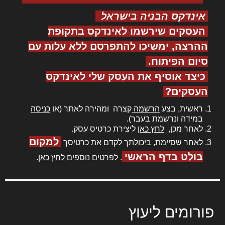
אינדקס הבניה בישראל
העסקים שירשמו לאינדקס בתקופת
ההרצה, ימשיכו להתפרסם ללא עלות עם
סיום הפיתוח.
כיצד אוסיף את העסק שלי לאינדקס
העסקים?
ראשית, בצע
הרשמה
קצרה ומהירה לאתר (או
כניסה
במידה ונרשמת בעבר).
לאחר מכן,
לחץ כאן
ליצירת כרטיס עסק.
למקום
לאחר שסיימת, ביכולתך לקדם את כרטיסך
בולט בדף הראשי
. לפרטים נוספים
לחץ כאן
.
פורומים ליעוץ