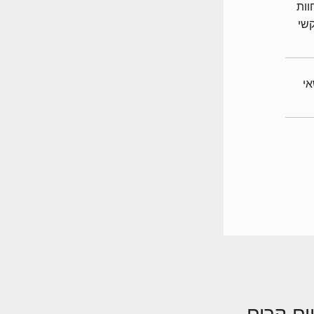
וות
קשי
לנושאי