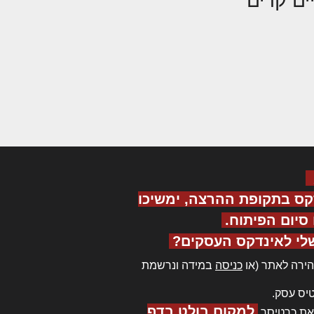
יים קרים
קס בתקופת ההרצה, ימשיכו
יום הפיתוח.
לי לאינדקס העסקים?
ירה לאתר (או
כניסה
במידה ונרשמת
יס עסק.
למקום בולט בדף
את כרטיסך