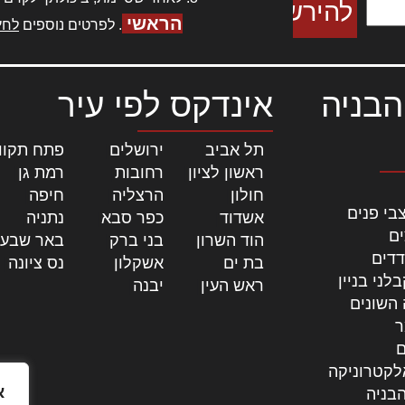
הראשי
. לפרטים נוספים
לחץ
הבניה
אינדקס לפי עיר
תל אביב
|
ירושלים
|
פתח תקוו
ראשון לציון
|
רחובות
|
רמת גן
|
חולון
|
הרצליה
|
חיפה
|
בי פנים
אשדוד
|
כפר סבא
|
נתניה
|
ים
הוד השרון
|
בני ברק
|
באר שבע
דדים
בת ים
|
אשקלון
|
נס ציונה
|
לני בניין
ראש העין
|
יבנה
|
 השונים
ר
ם
לקטרוניקה
א
בניה