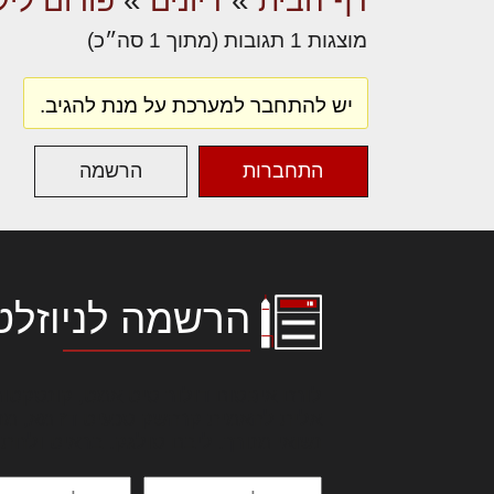
דף הבית
»
דיונים
»
פורום ליק
מוצגות 1 תגובות (מתוך 1 סה״כ)
יש להתחבר למערכת על מנת להגיב.
התחברות
הרשמה
הרשמה לניוזלט
לורם איפסום דולור סיט אמט, קונסקטור
אלית להאמית קרהשק סכעיט דז מא, מנ
נשואי מנורך. ליבם סולגק. בראיט ולחת