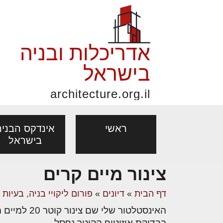
אדריכלות ובניה
בישראל
architecture.org.il
ראשי
אינדקס הבניה
בישראל
צינור מיים קרים
פורום אדריכלות, תכנון
פ
אדריכלות: פרוגרמות,
נדל"ן: זכו
דף הבית
»
דיונים
»
פורום ליקויי בניה, בעיות
מקצועות
ובניה
נ
מחקר ועיון
ועסקאות
האינסטלטור שלי שם צינור קוטר 20 למיים הקרים.
אדריכלים - מעצב
בנייה
עיצוב הבי
יעוץ מקצועי לבונים, למשפצים
מת
בבדיקת איזוטופ הקוטר נפסל.