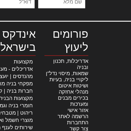
פורומים
אינדקס 
ליעוץ
בישראל
אדריכלות, תכנון
מקצועות
ובניה
אדריכלים - מעצ
שמאות, מיסוי נדל"ן
מהנדסים | יועצ
ליקויי בניה, בעיות
מפקחי בניה מו
ושיטות איטום
חברות בניה | קב
מנהלי אחזקה
בכירים מבנים
מקצועות הבניה
ומערכות
חומרי בניה וגמ
אזור אישי
ריהוט | מטבחי
הרשמה לאתר
מוצרי חשמל וא
התחברות
שירותים לענף ה
צור קשר