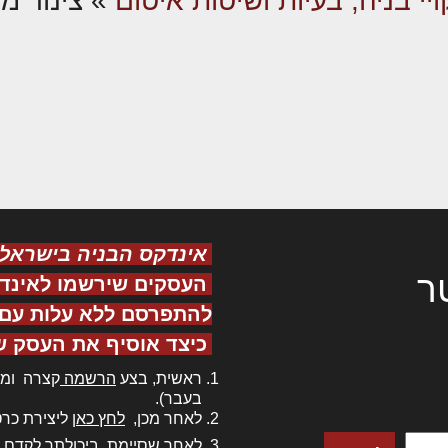
ויי בניה, בעיות ושיטות איטום
»
צינור מ
אינדקס הבניה בישראל
ר
העסקים שירשמו לאינד
להתפרסם ללא עלות עם ס
כיצד אוסיף את העסק ש
ר אדיפיסינג
ראשית, בצע
הרשמה
קצרה ומה
כם למטכין
בעבר).
 צורק מונחף
לאחר מכן,
לחץ כאן
ליצירת כרט
לאחר שסיימת, ביכולתך לקדם 