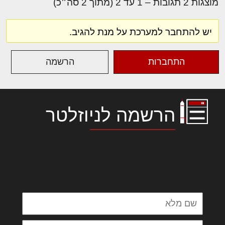
מוצגות 2 תגובות – 1 עד 2 (מתוך 2 סה״כ)
יש להתחבר למערכת על מנת להגיב.
התחברות
הרשמה
הרשמה לניוזלטר
לורם איפסום דולור סיט אמט, קונסקטורר
אדיפיסינג אלית להאמית קרהשק סכעיט דז מא,
מנכם למטכין נשואי מנורך. ליבם סולגק. בראיט
ולחת צורק מונחף