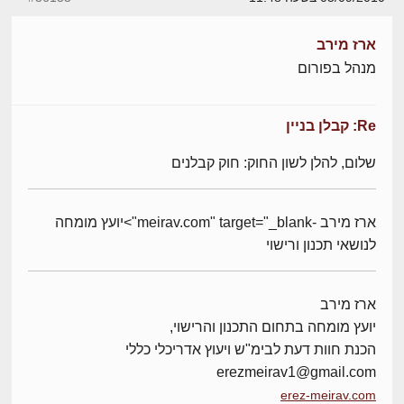
ארז מירב
מנהל בפורום
Re: קבלן בניין
שלום, להלן לשון החוק: חוק קבלנים
ארז מירב -meirav.com" target="_blank">יועץ מומחה
לנושאי תכנון ורישוי
ארז מירב
יועץ מומחה בתחום התכנון והרישוי,
הכנת חוות דעת לבימ"ש ויעוץ אדריכלי כללי
erezmeirav1@gmail.com
erez-meirav.com