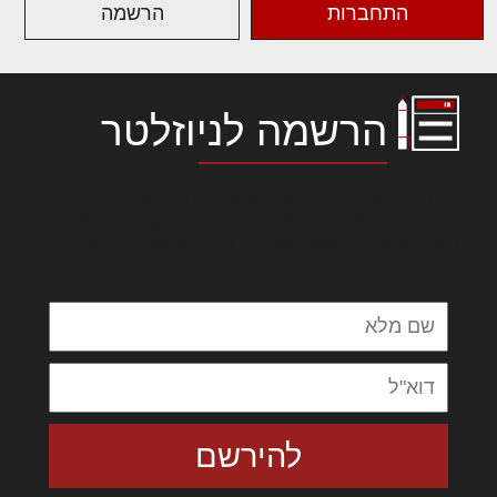
התחברות
הרשמה
הרשמה לניוזלטר
לורם איפסום דולור סיט אמט, קונסקטורר
אדיפיסינג אלית להאמית קרהשק סכעיט דז מא,
מנכם למטכין נשואי מנורך. ליבם סולגק. בראיט
ולחת צורק מונחף