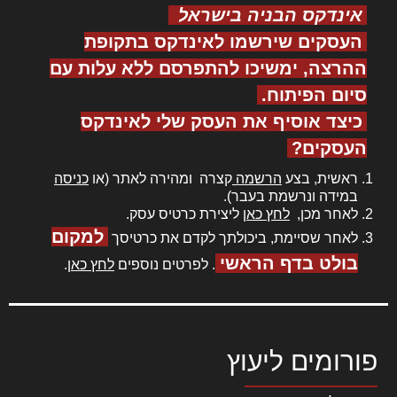
אינדקס הבניה בישראל
העסקים שירשמו לאינדקס בתקופת
ההרצה, ימשיכו להתפרסם ללא עלות עם
סיום הפיתוח.
כיצד אוסיף את העסק שלי לאינדקס
העסקים?
ראשית, בצע
הרשמה
קצרה ומהירה לאתר (או
כניסה
במידה ונרשמת בעבר).
לאחר מכן,
לחץ כאן
ליצירת כרטיס עסק.
למקום
לאחר שסיימת, ביכולתך לקדם את כרטיסך
בולט בדף הראשי
. לפרטים נוספים
לחץ כאן
.
פורומים ליעוץ