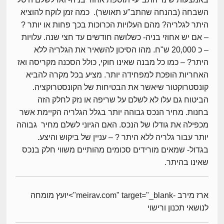
השבחה (בהנחה שהתב"ע תאושר). כמה זמן לוקח להוציא
היתר לגלריה? מהם העלויות הכרוכות בכך פחות או יותר ?
– אם יש אחוזי בניה- כשלושה חודשים עד חצי שנה. עלויות
– כ 20,000 ש"ח. מהו הסיכון להשאיר את הגלריה ללא
היתר? – כמו כל מבנה שאינו חוקי, כולל הסכנה מקריסה ואז
האחריות הופכת למפחידה יותר. מציע בכל מקרה להביא
קונסטרוקטור שיאשר את הבטיחות של הקונסטרוקציה.
הביטוח גם עלו לא לשלם על שריפה או נזק לחלק הזה
בחנות. מחיר הנכס גבוהה יותר בגלל הגלריה הקיימת אשר
מכפילה את גודלו של הנכס. האם הגיוני לשלם מחיר גבוהה
יותר עבור גלריה ללא היתר ? – עניין של ביקוש והיצע.
בגדול- שמאים מורידים סכומים מהותיים משווי חלק בנכס
שאינו בהיתר.
ארז מירב -meirav.com" target="_blank">יועץ מומחה
לנושאי תכנון ורישוי