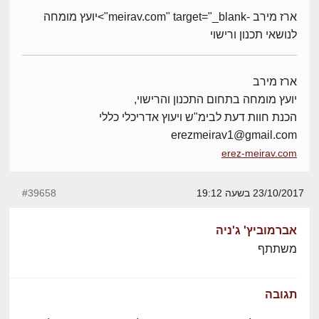
ארז מירב -meirav.com" target="_blank">יועץ מומחה
לנושאי תכנון ורישוי
ארז מירב
יועץ מומחה בתחום התכנון והרישוי,
הכנת חוות דעת לבימ"ש ויעוץ אדריכלי כללי
erezmeirav1@gmail.com
erez-meirav.com
23/10/2017 בשעה 19:12
#39658
אברמוביץ' ג'ניה
משתתף
תגובה