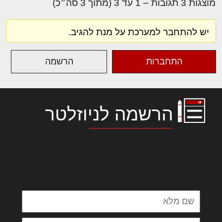
מוצגות 3 תגובות – 1 עד 3 (מתוך 3 סה״כ)
יש להתחבר למערכת על מנת להגיב.
התחברות
הרשמה
הרשמה לניוזלטר
לורם איפסום דולור סיט אמט, קונסקטורר
אדיפיסינג אלית להאמית קרהשק סכעיט דז מא,
מנכם למטכין נשואי מנורך. ליבם סולגק. בראיט
ולחת צורק מונחף