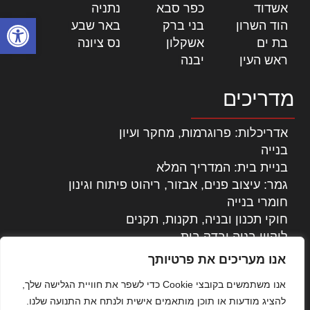
אשדוד
|
כפר סבא
|
נתניה
|
פתח סרגל
הוד השרון
|
בני ברק
|
באר שבע
|
בת ים
|
אשקלון
|
נס ציונה
|
ראש העין
|
יבנה
|
מדריכים
אדריכלות: פרוגרמות, מחקר ועיון
בנייה
בניית בית: המדריך המלא
גמר: עיצוב פנים, אבזור, ריהוט פיתוח וגינון
חומרי בנייה
חוקי תכנון ובניה, תקנות, תקנים
ליקויי בניה ובדק בית
נדל"ן: זכויות, אגרות ועסקאות
אנו מעריכים את פרטיותך
עיצוב הבית
אנו משתמשים בקובצי Cookie כדי לשפר את חוויית הגלישה שלך,
עקרונות ניהול אחזקה מתקדמות
להציג מודעות או תוכן מותאמים אישית ולנתח את התנועה שלנו.
צילום אדריכלי