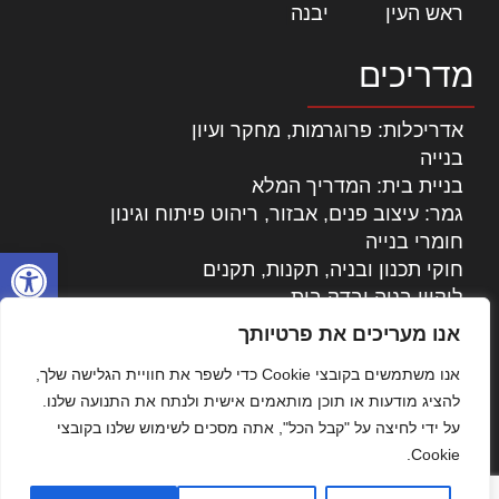
ראש העין
|
יבנה
|
מדריכים
אדריכלות: פרוגרמות, מחקר ועיון
בנייה
בניית בית: המדריך המלא
גמר: עיצוב פנים, אבזור, ריהוט פיתוח וגינון
חומרי בנייה
פתח סרגל
חוקי תכנון ובניה, תקנות, תקנים
ליקויי בניה ובדק בית
נדל"ן: זכויות, אגרות ועסקאות
אנו מעריכים את פרטיותך
עיצוב הבית
אנו משתמשים בקובצי Cookie כדי לשפר את חוויית הגלישה שלך,
עקרונות ניהול אחזקה מתקדמות
להציג מודעות או תוכן מותאמים אישית ולנתח את התנועה שלנו.
צילום אדריכלי
על ידי לחיצה על "קבל הכל", אתה מסכים לשימוש שלנו בקובצי
שיווק נדלן
Cookie.
שיטות בניה: מפרטים והמלצות
תוכן שיווקי