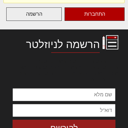
התחברות
הרשמה
הרשמה לניוזלטר
לורם איפסום דולור סיט אמט, קונסקטורר
אדיפיסינג אלית להאמית קרהשק סכעיט דז מא,
מנכם למטכין נשואי מנורך. ליבם סולגק. בראיט
ולחת צורק מונחף