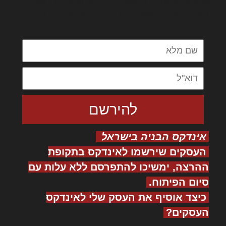
אדיפיסינג אלית להאמית קרהשק סכעיט דז מא,
מנכם למטכין נשואי מנורך. ליבם סולגק. בראיט
ולחת צורק מונחף
אינדקס הבניה בישראל
העסקים שירשמו לאינדקס בתקופת
ההרצה, ימשיכו להתפרסם ללא עלות עם
סיום הפיתוח.
כיצד אוסיף את העסק שלי לאינדקס
העסקים?