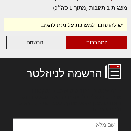
מוצגות 1 תגובות (מתוך 1 סה״כ)
יש להתחבר למערכת על מנת להגיב.
התחברות
הרשמה
הרשמה לניוזלטר
לורם איפסום דולור סיט אמט, קונסקטורר
אדיפיסינג אלית להאמית קרהשק סכעיט דז מא,
מנכם למטכין נשואי מנורך. ליבם סולגק. בראיט
ולחת צורק מונחף