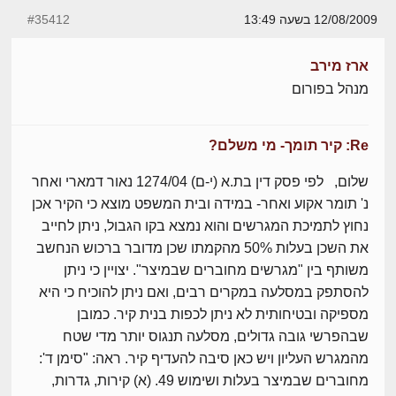
12/08/2009 בשעה 13:49
#35412
ארז מירב
מנהל בפורום
Re: קיר תומך- מי משלם?
שלום, לפי פסק דין בת.א (י-ם) 1274/04 נאור דמארי ואחר
נ' תומר אקוע ואחר- במידה ובית המשפט מוצא כי הקיר אכן
נחוץ לתמיכת המגרשים והוא נמצא בקו הגבול, ניתן לחייב
את השכן בעלות 50% מהקמתו שכן מדובר ברכוש הנחשב
משותף בין "מגרשים מחוברים שבמיצר". יצויין כי ניתן
להסתפק במסלעה במקרים רבים, ואם ניתן להוכיח כי היא
מספיקה ובטיחותית לא ניתן לכפות בנית קיר. כמובן
שבהפרשי גובה גדולים, מסלעה תנגוס יותר מדי שטח
מהמגרש העליון ויש כאן סיבה להעדיף קיר. ראה: "סימן ד':
מחוברים שבמיצר בעלות ושימוש 49. (א) קירות, גדרות,