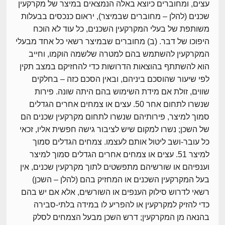
עצים, ומחוברים כיוצא באלה הנמצאים במיצר של מקרקעין
שכנים (להלן – מחוברים שבמיצר), יראום כנכסים בבעלות
משותפת של בעלי המקרקעין השכנים, כל עוד לא הוכח
היפוכו של דבר. (ב) מחוברים שבמיצר רשאי כל אחד מבעלי
המקרקעין להשתמש בהם למטרה שלשמה הוקמו, וחייב
הוא להשתתף בהוצאות הדרושות כדי להחזיקם במצב תקין
לפי שיעור שהוסכם ביניהם, ובאין הסכם כזה – בחלקים
שווים, זולת אם מידת השימוש בהם היתה שונה. פירות
שנשרו לתחום אחר 50. עצים או צמחים אחרים הגדלים
סמוך למיצר, פירותיהם שנשרו לתחום מקרקעין שכנים הם
של השכן; נשרו למקום שיש לציבור גישה חפשית אליו, זכאי
כל עובר-ושב ליטול אותם לעצמו. צמחים הגדלים סמוך
למיצר 51. עצים או צמחים אחרים הגדלים סמוך למיצר
וענפיהם או שורשיהם מתפשטים לתוך מקרקעין שכנים, אין
בעל המקרקעין השכנים או המחזיק בהם (להלן – השכן)
רשאי לדרוש סילוק הענפים או השורשים, אלא אם יש בהם
כדי להזיק למקרקעין או להפריע לו במידה בלתי-סבירה
בהנאה מן המקרקעין; דרש השכן מבעל הצמחים לסלק