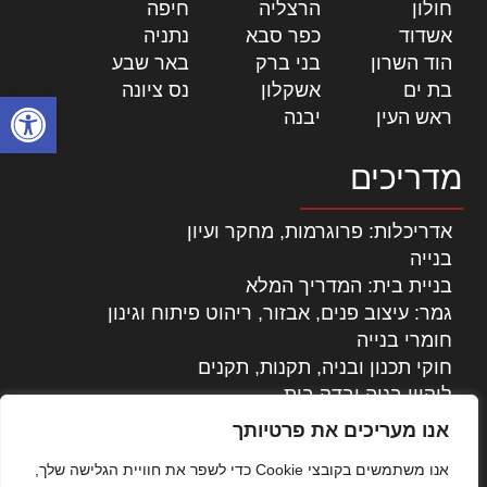
חולון
|
הרצליה
|
חיפה
|
אשדוד
|
כפר סבא
|
נתניה
|
הוד השרון
|
בני ברק
|
באר שבע
|
בת ים
|
אשקלון
|
נס ציונה
|
פתח סרגל
ראש העין
|
יבנה
|
מדריכים
אדריכלות: פרוגרמות, מחקר ועיון
בנייה
בניית בית: המדריך המלא
גמר: עיצוב פנים, אבזור, ריהוט פיתוח וגינון
חומרי בנייה
חוקי תכנון ובניה, תקנות, תקנים
ליקויי בניה ובדק בית
נדל"ן: זכויות, אגרות ועסקאות
אנו מעריכים את פרטיותך
עיצוב הבית
אנו משתמשים בקובצי Cookie כדי לשפר את חוויית הגלישה שלך,
עקרונות ניהול אחזקה מתקדמות