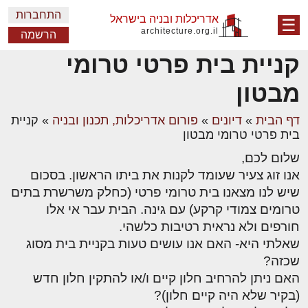
התחברות
אדריכלות ובניה בישראל
☰
architecture.org.il
הרשמה
קניית בית פרטי טרומי
מבטון
דף הבית
»
דיונים
»
פורום אדריכלות, תכנון ובניה
»
קניית
בית פרטי טרומי מבטון
שלום לכם,
אנו זוג צעיר שעומד לקנות את ביתו הראשון. בסכום
שיש לנו מצאנו בית טרומי פרטי (כחלק משרשרת בתים
טרומים צמודי קרקע) עם גינה. הבית עבר אי אלו
חורפים ולא נראית רטיבות כלשהי.
שאלתי היא- האם אנו עושים טעות בקניית בית מסוג
שכזה?
האם ניתן להרחיב חלון קיים ו/או להתקין חלון חדש
(בקיר שלא היה קיים חלון)?