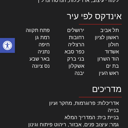
לימודי עיצוב, אדריכלות, הנדסה ונדל"ן
אינדקס לפי עיר
תל אביב
|
ירושלים
|
פתח תקווה
|
ראשון לציון
|
רחובות
|
רמת גן
|
פתח סרגל
חולון
|
הרצליה
|
חיפה
|
אשדוד
|
כפר סבא
|
נתניה
|
הוד השרון
|
בני ברק
|
באר שבע
|
בת ים
|
אשקלון
|
נס ציונה
|
ראש העין
|
יבנה
|
מדריכים
אדריכלות: פרוגרמות, מחקר ועיון
בנייה
בניית בית: המדריך המלא
גמר: עיצוב פנים, אבזור, ריהוט פיתוח וגינון