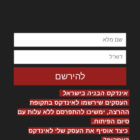
לורם איפסום דולור סיט אמט, קונסקטורר
אדיפיסינג אלית להאמית קרהשק סכעיט דז מא,
מנכם למטכין נשואי מנורך. ליבם סולגק. בראיט
ולחת צורק מונחף
אינדקס הבניה בישראל
העסקים שירשמו לאינדקס בתקופת
ההרצה, ימשיכו להתפרסם ללא עלות עם
סיום הפיתוח.
כיצד אוסיף את העסק שלי לאינדקס
העסקים?