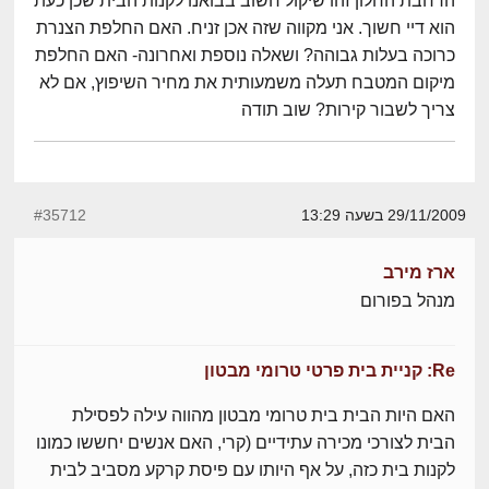
הרחבת החלון זהו שיקול חשוב בבואנו לקנות הבית שכן כעת
הוא דיי חשוך. אני מקווה שזה אכן זניח. האם החלפת הצנרת
כרוכה בעלות גבוהה? ושאלה נוספת ואחרונה- האם החלפת
מיקום המטבח תעלה משמעותית את מחיר השיפוץ, אם לא
צריך לשבור קירות? שוב תודה
29/11/2009 בשעה 13:29
#35712
ארז מירב
מנהל בפורום
Re: קניית בית פרטי טרומי מבטון
האם היות הבית בית טרומי מבטון מהווה עילה לפסילת
הבית לצורכי מכירה עתידיים (קרי, האם אנשים יחששו כמונו
לקנות בית כזה, על אף היותו עם פיסת קרקע מסביב לבית