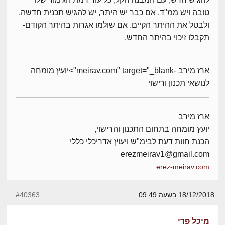
טובה ויש ממ"ד. אם כבר יש היתר, יש להגיש תכנית חדשה,
ולבטל את ההיתר הקיים. אם שולמו אגרות בהיתר הקודם-
תקבלו זיכוי בהיתר החדש.
ארז מירב -meirav.com" target="_blank">יועץ מומחה
לנושאי תכנון ורישוי
ארז מירב
יועץ מומחה בתחום התכנון והרישוי,
הכנת חוות דעת לבימ"ש ויעוץ אדריכלי כללי
erezmeirav1@gmail.com
erez-meirav.com
18/12/2018 בשעה 09:49
#40363
מיכל פרי