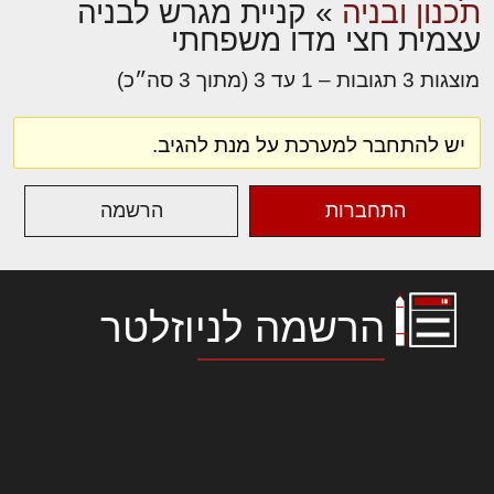
תכנון ובניה
»
קניית מגרש לבניה
עצמית חצי מדו משפחתי
מוצגות 3 תגובות – 1 עד 3 (מתוך 3 סה״כ)
יש להתחבר למערכת על מנת להגיב.
התחברות
הרשמה
הרשמה לניוזלטר
לורם איפסום דולור סיט אמט, קונסקטורר
אדיפיסינג אלית להאמית קרהשק סכעיט דז מא,
מנכם למטכין נשואי מנורך. ליבם סולגק. בראיט
ולחת צורק מונחף