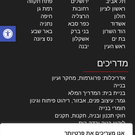
תל אביב
|
ירושלים
|
פתח תקווה
|
ראשון לציון
|
רחובות
|
רמת גן
|
חולון
|
הרצליה
|
חיפה
|
אשדוד
|
כפר סבא
|
נתניה
|
פתח סרגל
הוד השרון
|
בני ברק
|
באר שבע
|
בת ים
|
אשקלון
|
נס ציונה
|
ראש העין
|
יבנה
|
מדריכים
אדריכלות: פרוגרמות, מחקר ועיון
בנייה
בניית בית: המדריך המלא
גמר: עיצוב פנים, אבזור, ריהוט פיתוח וגינון
חומרי בנייה
חוקי תכנון ובניה, תקנות, תקנים
ליקויי בניה ובדק בית
נדל"ן: זכויות, אגרות ועסקאות
אנו מעריכים את פרטיותך