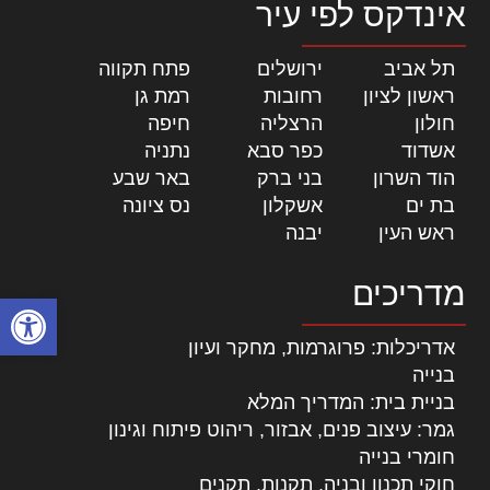
אינדקס לפי עיר
תל אביב
|
ירושלים
|
פתח תקווה
|
ראשון לציון
|
רחובות
|
רמת גן
|
חולון
|
הרצליה
|
חיפה
|
אשדוד
|
כפר סבא
|
נתניה
|
הוד השרון
|
בני ברק
|
באר שבע
|
בת ים
|
אשקלון
|
נס ציונה
|
ראש העין
|
יבנה
|
מדריכים
פתח סרגל
אדריכלות: פרוגרמות, מחקר ועיון
בנייה
בניית בית: המדריך המלא
גמר: עיצוב פנים, אבזור, ריהוט פיתוח וגינון
חומרי בנייה
חוקי תכנון ובניה, תקנות, תקנים