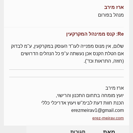
ארז מירב
מנהל בפורום
Re: קנס ממינהל המקרקעין
שלום, אין מנוס מפנייה לעו"ד העוסק במקרקעין, ע"מ לבדוק
אם הטלת הקנס אכן נעשתה ע"פ כל הנהלים הדרושים
(חוזה, התראות וכד').
ארז מירב
יועץ מומחה בתחום התכנון והרישוי,
הכנת חוות דעת לבימ"ש ויעוץ אדריכלי כללי
erezmeirav1@gmail.com
erez-meirav.com
מאת
תגובות