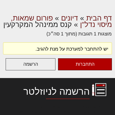
דף הבית
»
דיונים
»
פורום שמאות,
מיסוי נדל"ן
»
קנס ממינהל המקרקעין
מוצגות 1 תגובות (מתוך 1 סה״כ)
יש להתחבר למערכת על מנת להגיב.
התחברות
הרשמה
הרשמה לניוזלטר
לורם איפסום דולור סיט אמט, קונסקטורר
אדיפיסינג אלית להאמית קרהשק סכעיט דז מא,