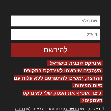
מנכם למטכין נשואי מנורך. ליבם סולגק. בראיט
ולחת צורק מונחף
אינדקס הבניה בישראל
העסקים שירשמו לאינדקס בתקופת
ההרצה, ימשיכו להתפרסם ללא עלות עם
סיום הפיתוח.
כיצד אוסיף את העסק שלי לאינדקס
העסקים?
ראשית, בצע
הרשמה
קצרה ומהירה לאתר (או
כניסה