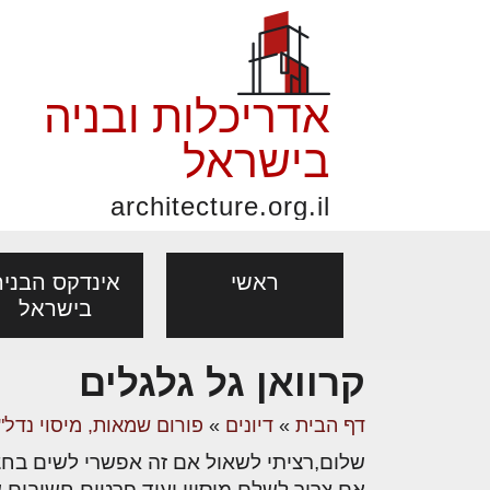
אדריכלות ובניה
בישראל
architecture.org.il
ראשי
אינדקס הבניה
בישראל
קרוואן גל גלגלים
פורום אדריכלות, תכנון
פ
אדריכלות: פרוגרמות,
נדל"ן: זכו
דף הבית
»
דיונים
»
פורום שמאות, מיסוי נדל"ן
אדריכלים - מעצב
ובניה
נ
מחקר ועיון
ועסקאות
שלום,רציתי לשאול אם זה אפשרי לשים בחצר
מקצועות
בנייה
עיצוב הבי
יעוץ מקצועי לבונים, למשפצים
מת
אם צריך לשלם מיסויי,ועוד פרטים חשובים ש