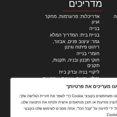
מדריכים
ה
|
אדריכלות: פרוגרמות, מחקר
ועיון
בנייה
בניית בית: המדריך המלא
גמר: עיצוב פנים, אבזור,
|
ריהוט פיתוח וגינון
חומרי בנייה
חוקי תכנון ובניה, תקנות,
תקנים
ליקויי בניה ובדק בית
נדל"ן: זכויות, אגרות ועסקאות
עיצוב הבית
נו מעריכים את פרטיותך
עקרונות ניהול אחזקה
אנו משתמשים בקובצי Cookie כדי לשפר את חוויית הגלישה שלך,
מתקדמות
הציג מודעות או תוכן מותאמים אישית ולנתח את התנועה שלנו.
צילום אדריכלי
ל ידי לחיצה על "קבל הכל", אתה מסכים לשימוש שלנו בקובצי
שיווק נדלן
Cookie
שיטות בניה: מפרטים