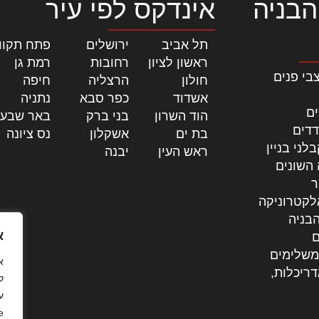
הבניה
אינדקס לפי עיר
תל אביב
|
ירושלים
|
פתח תקוו
ראשון לציון
|
רחובות
|
רמת גן
|
בי פנים
חולון
|
הרצליה
|
חיפה
|
אשדוד
|
כפר סבא
|
נתניה
|
ים
הוד השרון
|
בני ברק
|
באר שבע
דדים
בת ים
|
אשקלון
|
נס ציונה
|
לני בניין
ראש העין
|
יבנה
|
 השונים
ר
לקטרוניקה
בניה
א
ם
משלימים
דריכלות,
ל
ע
.