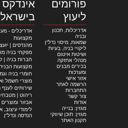
פורומים
אינדקס 
ליעוץ
בישראל
אדריכלות, תכנון
אדריכלים - מעצ
ובניה
מקצועות
שמאות, מיסוי נדל"ן
מהנדסים | יועצ
ליקויי בניה, בעיות
מפקחי בניה מו
ושיטות איטום
חברות בניה | קב
מנהלי אחזקה
בכירים מבנים
מקצועות הבניה
ומערכות
חומרי בניה וגמ
אזור אישי
מוצרי חשמל וא
הרשמה לאתר
שירותים לענף ה
התחברות
ריהוט | מטבחי
צור קשר
אודות
אבזור ומוצרים 
מגזין: בנייה
לימודי עיצוב, א
מגזין: תוכן שיווקי
הנדסה ונדל"ן
תקנון האתר