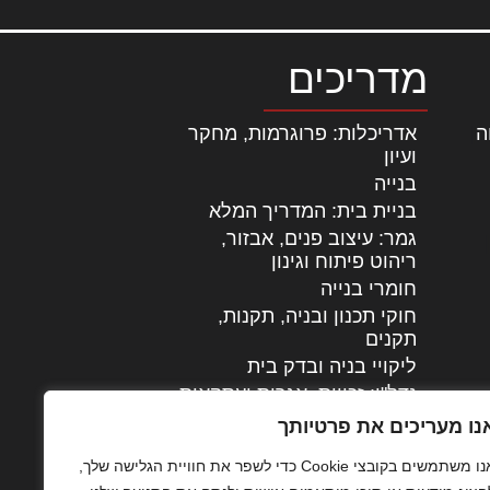
מדריכים
ה
|
אדריכלות: פרוגרמות, מחקר
ועיון
בנייה
בניית בית: המדריך המלא
גמר: עיצוב פנים, אבזור,
|
ריהוט פיתוח וגינון
חומרי בנייה
חוקי תכנון ובניה, תקנות,
תקנים
ליקויי בניה ובדק בית
נדל"ן: זכויות, אגרות ועסקאות
עיצוב הבית
נו מעריכים את פרטיותך
עקרונות ניהול אחזקה
אנו משתמשים בקובצי Cookie כדי לשפר את חוויית הגלישה שלך,
מתקדמות