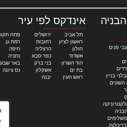
הבניה
אינדקס לפי עיר
תל אביב
|
ירושלים
|
פתח תקוו
ראשון לציון
|
רחובות
|
רמת גן
|
בי פנים
חולון
|
הרצליה
|
חיפה
|
אשדוד
|
כפר סבא
|
נתניה
|
ים
הוד השרון
|
בני ברק
|
באר שבע
דדים
בת ים
|
אשקלון
|
נס ציונה
|
לני בניין
ראש העין
|
יבנה
|
 השונים
ר
ם
לקטרוניקה
א
בניה
משלימים
דריכלות,