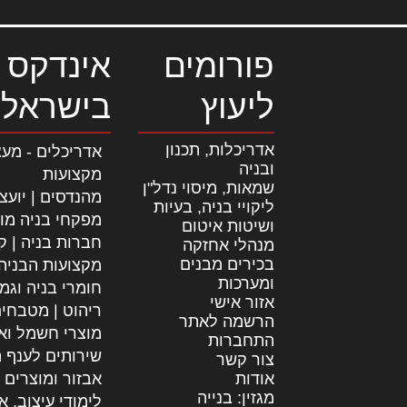
פורומים
אינדקס 
ליעוץ
בישראל
אדריכלות, תכנון
אדריכלים - מעצ
ובניה
מקצועות
שמאות, מיסוי נדל"ן
מהנדסים | יועצ
ליקויי בניה, בעיות
מפקחי בניה מו
ושיטות איטום
חברות בניה | קב
מנהלי אחזקה
בכירים מבנים
מקצועות הבניה
ומערכות
חומרי בניה וגמ
אזור אישי
ריהוט | מטבחי
הרשמה לאתר
מוצרי חשמל וא
התחברות
שירותים לענף ה
צור קשר
אודות
אבזור ומוצרים 
מגזין: בנייה
לימודי עיצוב, א