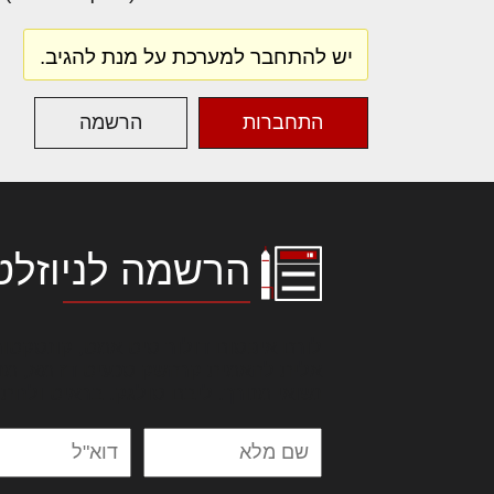
יש להתחבר למערכת על מנת להגיב.
התחברות
הרשמה
הרשמה לניוזלט
לורם איפסום דולור סיט אמט, קונסקטור
אלית להאמית קרהשק סכעיט דז מא, מנ
נשואי מנורך. ליבם סולגק. בראיט ולחת