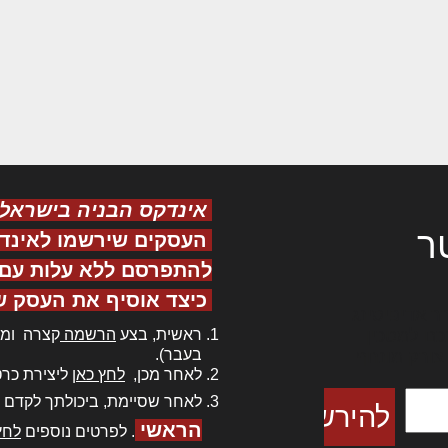
אינדקס הבניה בישראל
ר
העסקים שירשמו לאינד
להתפרסם ללא עלות עם ס
כיצד אוסיף את העסק ש
ר אדיפיסינג
ראשית, בצע
הרשמה
קצרה ומה
כם למטכין
בעבר).
 צורק מונחף
לאחר מכן,
לחץ כאן
ליצירת כרט
לאחר שסיימת, ביכולתך לקדם 
הראשי
. לפרטים נוספים
לחץ