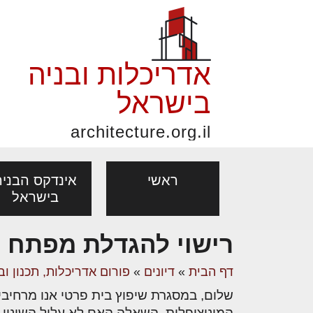
אדריכלות ובניה
בישראל
architecture.org.il
ראשי
אינדקס הבניה
בישראל
רישוי להגדלת מפתח
פורום אדריכלות, תכנון
פ
אדריכלות: פרוגרמות,
נדל"ן: זכו
דף הבית
»
דיונים
»
פורום אדריכלות, תכנון וב
אדריכלים - מעצב
ובניה
נ
מחקר ועיון
ועסקאות
מקצועות
בנייה
עיצוב הבי
יעוץ מקצועי לבונים, למשפצים
מת
המוניציפלית. השאלה האם לא עלול השינוי 