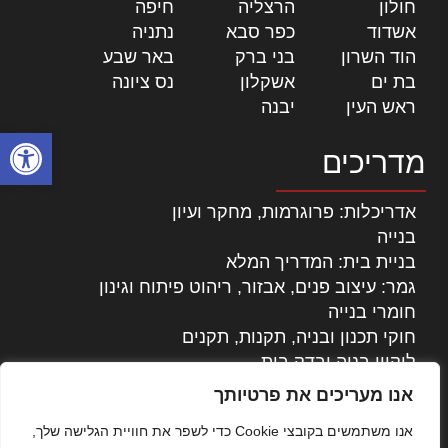
חולון
|
הרצליה
|
חיפה
|
אשדוד
|
כפר סבא
|
נתניה
|
הוד השרון
|
בני ברק
|
באר שבע
|
בת ים
|
אשקלון
|
נס ציונה
|
ראש העין
|
יבנה
|
פתח סרגל
מדריכים
אדריכלות: פרוגרמות, מחקר ועיון
בנייה
בניית בית: המדריך המלא
גמר: עיצוב פנים, אבזור, ריהוט פיתוח וגינון
חומרי בנייה
חוקי תכנון ובניה, תקנות, תקנים
ליקויי בניה ובדק בית
נדל"ן: זכויות, אגרות ועסקאות
אנו מעריכים את פרטיותך
עיצוב הבית
אנו משתמשים בקובצי Cookie כדי לשפר את חוויית הגלישה שלך,
עקרונות ניהול אחזקה מתקדמות