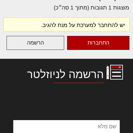
מוצגות 1 תגובות (מתוך 1 סה״כ)
יש להתחבר למערכת על מנת להגיב.
התחברות
הרשמה
הרשמה לניוזלטר
לורם איפסום דולור סיט אמט, קונסקטורר
אדיפיסינג אלית להאמית קרהשק סכעיט דז מא,
מנכם למטכין נשואי מנורך. ליבם סולגק. בראיט
ולחת צורק מונחף