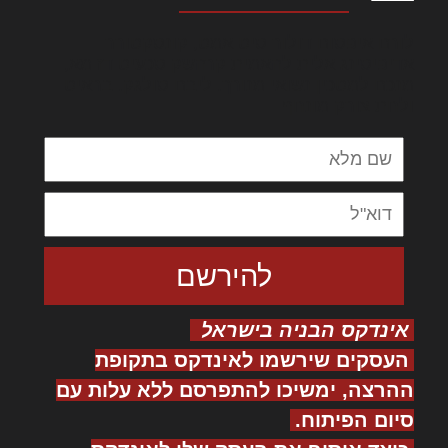
לורם איפסום דולור סיט אמט, קונסקטורר
אדיפיסינג אלית להאמית קרהשק סכעיט דז מא,
מנכם למטכין נשואי מנורך. ליבם סולגק. בראיט
ולחת צורק מונחף
אינדקס הבניה בישראל
העסקים שירשמו לאינדקס בתקופת
ההרצה, ימשיכו להתפרסם ללא עלות עם
סיום הפיתוח.