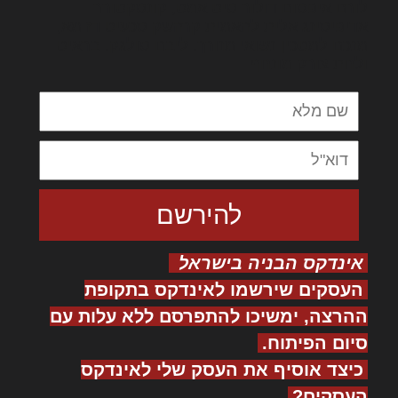
לורם איפסום דולור סיט אמט, קונסקטורר
אדיפיסינג אלית להאמית קרהשק סכעיט דז מא,
מנכם למטכין נשואי מנורך. ליבם סולגק. בראיט
ולחת צורק מונחף
אינדקס הבניה בישראל
העסקים שירשמו לאינדקס בתקופת
ההרצה, ימשיכו להתפרסם ללא עלות עם
סיום הפיתוח.
כיצד אוסיף את העסק שלי לאינדקס
העסקים?