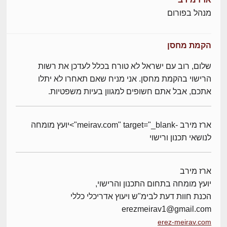
מנהל בפורום
הקמת מחסן
שלום, רוב עם ישראל לא טורח בכלל לעדכן את רשות
הרישוי בהקמת מחסן. אני מניח שאם תאחרו לא יתלו
אתכם, אבל אתם חשופים למגוון בעיות משפטיות.
ארז מירב -meirav.com" target="_blank">יועץ מומחה
לנושאי תכנון ורישוי
ארז מירב
יועץ מומחה בתחום התכנון והרישוי,
הכנת חוות דעת לבימ"ש ויעוץ אדריכלי כללי
erezmeirav1@gmail.com
erez-meirav.com