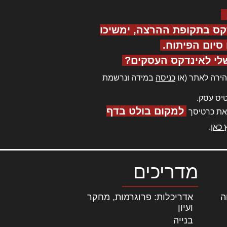
קס בתקופת ההרצה, ימשיכו
יום הפיתוח.
לי לאינדקס העסקים?
ירה לאתר (או
כניסה
במידה ונרשמת
יס עסק.
למקום בולט בדף
את כרטיסך
 כאן
.
מדריכים
ה
|
אדריכלות: פרוגרמות, מחקר
ועיון
בנייה