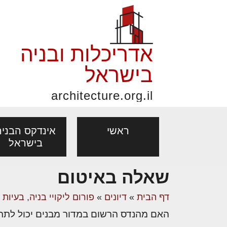
אדריכלות ובניה
בישראל
architecture.org.il
ראשי
אינדקס הבניה
בישראל
שאלה באיטום
פורום אדריכלות, תכנון
פ
אדריכלות: פרוגרמות,
נדל"ן: זכו
דף הבית
»
דיונים
»
פורום ליקויי בניה, בעיות
אדריכלים - מעצב
ובניה
נ
מחקר ועיון
ועסקאות
האם מהנדס הרשום במדור מבנים יכול לתת ב
מקצועות
בנייה
עיצוב הבי
יעוץ מקצועי לבונים, למשפצים
מת