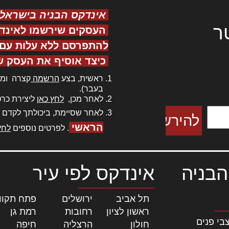
אינדקס הבניה בישראל
ר
העסקים שירשמו לאינד
להתפרסם ללא עלות עם ס
כיצד אוסיף את העסק ש
ר אדיפיסינג
ראשית, בצע
הרשמה
קצרה ומה
כם למטכין
בעבר).
 צורק מונחף
לאחר מכן,
לחץ כאן
ליצירת כרט
לאחר שסיימת, ביכולתך לקדם 
הראשי
. לפרטים נוספים
לחץ
הבניה
אינדקס לפי עיר
תל אביב
|
ירושלים
|
פתח תקוו
ראשון לציון
|
רחובות
|
רמת גן
|
בי פנים
חולון
|
הרצליה
|
חיפה
|