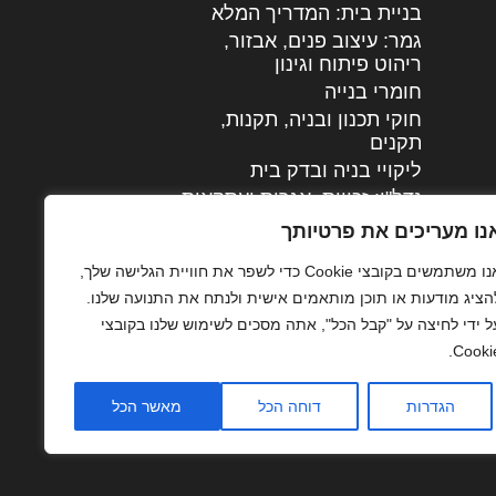
בניית בית: המדריך המלא
גמר: עיצוב פנים, אבזור,
|
ריהוט פיתוח וגינון
חומרי בנייה
חוקי תכנון ובניה, תקנות,
תקנים
ליקויי בניה ובדק בית
נדל"ן: זכויות, אגרות ועסקאות
עיצוב הבית
נו מעריכים את פרטיותך
עקרונות ניהול אחזקה
אנו משתמשים בקובצי Cookie כדי לשפר את חוויית הגלישה שלך,
מתקדמות
הציג מודעות או תוכן מותאמים אישית ולנתח את התנועה שלנו.
צילום אדריכלי
ל ידי לחיצה על "קבל הכל", אתה מסכים לשימוש שלנו בקובצי
שיווק נדלן
Cookie
שיטות בניה: מפרטים
והמלצות
הגדרות
דוחה הכל
מאשר הכל
תוכן שיווקי