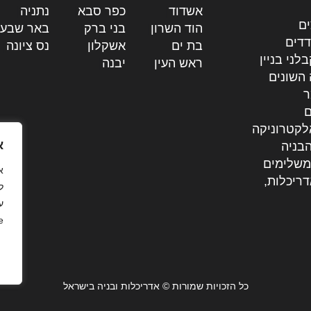
אשדוד
|
כפר סבא
|
נתניה
|
ים
הוד השרון
|
בני ברק
|
באר שבע
דדים
בת ים
|
אשקלון
|
נס ציונה
|
לני בניין
ראש העין
|
יבנה
|
 השונים
ר
ם
לקטרוניקה
א
בניה
משלימים
דריכלות,
ל
ע
.
כל הזכויות שמורות © אדריכלות ובניה בישראל