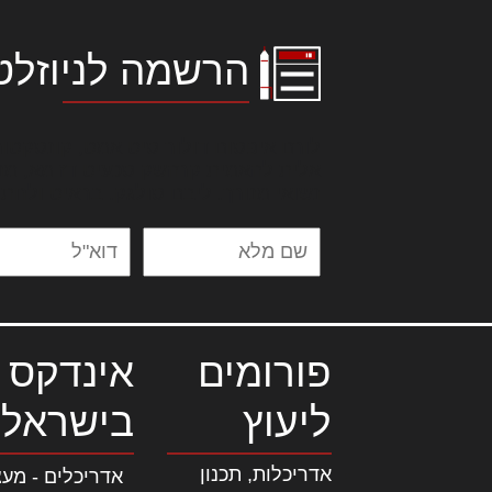
הרשמה לניוזלט
לורם איפסום דולור סיט אמט, קונסקטור
אלית להאמית קרהשק סכעיט דז מא, מנ
נשואי מנורך. ליבם סולגק. בראיט ולחת
פורומים
אינדקס 
ליעוץ
בישראל
אדריכלות, תכנון
אדריכלים - מעצ