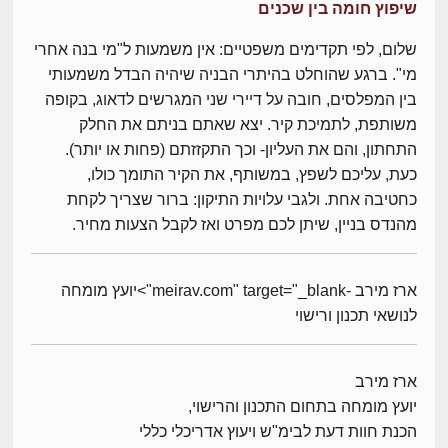
שיפוץ חומה בין שכנים
שלום, לפי תקדימים משפטיים: אין משמעות ל"מי בנה אחרי
מי". ברגע שהוחלט בהיתרי הבניה שיהיה הבדל משמעותי
בין המפלסים, חובה על דיירי שני המגרשים לדאוג, בקופה
משותפת, לתמיכת קיר. יצא שאתם בניתם את החלק
התחתון, והם את העליון- וכך התקזזתם (פחות או יותר).
כעת, עליכם לשפץ, במשותף, את הקיר התומך כולו,
כחטיבה אחת. ולגבי עלויות התיקון: ברור שצריך לקחת
מהנדס בניין, שיתן לכם מפרט ואז לקבל הצעות מחיר.
ארז מירב -meirav.com" target="_blank">יועץ מומחה
לנושאי תכנון ורישוי
ארז מירב
יועץ מומחה בתחום התכנון והרישוי,
הכנת חוות דעת לבימ"ש ויעוץ אדריכלי כללי