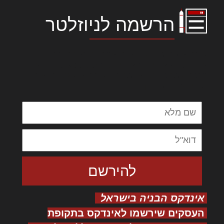
הרשמה לניוזלטר
לורם איפסום דולור סיט אמט, קונסקטורר
אדיפיסינג אלית להאמית קרהשק סכעיט דז מא,
מנכם למטכין נשואי מנורך. ליבם סולגק. בראיט
ולחת צורק מונחף
אינדקס הבניה בישראל
העסקים שירשמו לאינדקס בתקופת