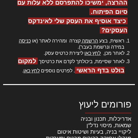
ההרצה, ימשיכו להתפרסם ללא עלות עם
סיום הפיתוח.
כיצד אוסיף את העסק שלי לאינדקס
העסקים?
ראשית, בצע
הרשמה
קצרה ומהירה לאתר (או
כניסה
במידה ונרשמת בעבר).
לאחר מכן,
לחץ כאן
ליצירת כרטיס עסק.
למקום
לאחר שסיימת, ביכולתך לקדם את כרטיסך
בולט בדף הראשי
. לפרטים נוספים
לחץ כאן
.
פורומים ליעוץ
אדריכלות, תכנון ובניה
שמאות, מיסוי נדל"ן
ליקויי בניה, בעיות ושיטות איטום